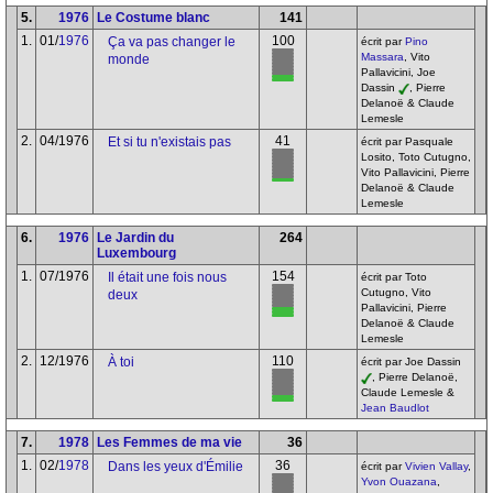
5.
1976
Le Costume blanc
141
1.
01/
1976
100
Ça va pas changer le
écrit par
Pino
Massara
, Vito
monde
Pallavicini, Joe
Dassin
, Pierre
Delanoë & Claude
Lemesle
2.
04/1976
41
Et si tu n'existais pas
écrit par Pasquale
Losito, Toto Cutugno,
Vito Pallavicini, Pierre
Delanoë & Claude
Lemesle
6.
1976
Le Jardin du
264
Luxembourg
1.
07/1976
154
Il était une fois nous
écrit par Toto
Cutugno, Vito
deux
Pallavicini, Pierre
Delanoë & Claude
Lemesle
2.
12/1976
110
À toi
écrit par Joe Dassin
, Pierre Delanoë,
Claude Lemesle &
Jean Baudlot
7.
1978
Les Femmes de ma vie
36
1.
02/
1978
36
Dans les yeux d'Émilie
écrit par
Vivien Vallay
,
Yvon Ouazana
,