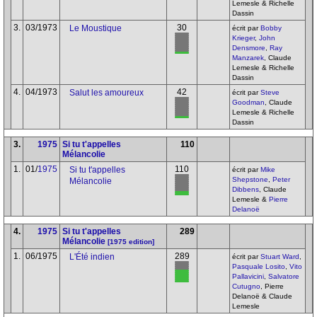
Lemesle & Richelle
Dassin
3.
03/1973
30
Le Moustique
écrit par
Bobby
Krieger
,
John
Densmore
,
Ray
Manzarek
, Claude
Lemesle & Richelle
Dassin
4.
04/1973
42
Salut les amoureux
écrit par
Steve
Goodman
, Claude
Lemesle & Richelle
Dassin
3.
1975
Si tu t'appelles
110
Mélancolie
1.
01/
1975
110
Si tu t'appelles
écrit par
Mike
Shepstone
,
Peter
Mélancolie
Dibbens
, Claude
Lemesle &
Pierre
Delanoë
4.
1975
Si tu t'appelles
289
Mélancolie
[1975 edition]
1.
06/1975
289
L'Été indien
écrit par
Stuart Ward
,
Pasquale Losito
,
Vito
Pallavicini
,
Salvatore
Cutugno
, Pierre
Delanoë & Claude
Lemesle