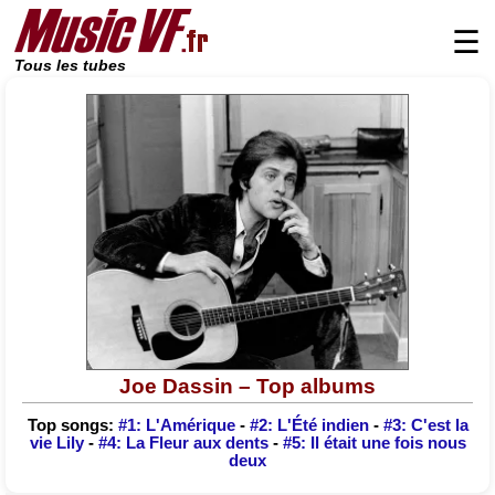
☰
Tous les tubes
Joe Dassin – Top albums
Top songs:
#1: L'Amérique
-
#2: L'Été indien
-
#3: C'est la
vie Lily
-
#4: La Fleur aux dents
-
#5: Il était une fois nous
deux