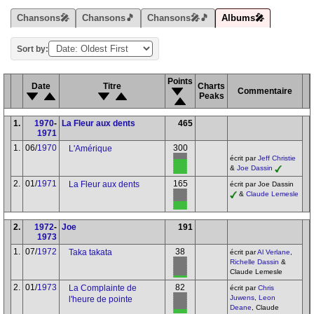
Chansons🎤
Chansons🎵
Chansons🎤🎵
Albums🎤
Sort by:
Points
Date
Titre
Charts
Commentaire
Peaks
1.
1970
-
La Fleur aux dents
465
1971
1.
06/
1970
300
L'Amérique
écrit par
Jeff Christie
&
Joe Dassin
2.
01/
1971
165
La Fleur aux dents
écrit par Joe Dassin
&
Claude Lemesle
2.
1972
-
Joe
191
1973
1.
07/
1972
38
Taka takata
écrit par
Al Verlane
,
Richelle Dassin
&
Claude Lemesle
2.
01/
1973
82
La Complainte de
écrit par
Chris
Juwens
,
Leon
l'heure de pointe
Deane
, Claude