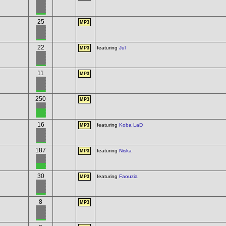
25
MP3
22
featuring
Jul
MP3
11
MP3
250
MP3
16
featuring
Koba LaD
MP3
187
featuring
Niska
MP3
30
featuring
Faouzia
MP3
8
MP3