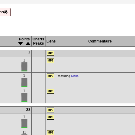
ms🎤
Points
Charts
Liens
Commentaire
Peaks
2
MP3
1
MP3
1
featuring
Niska
MP3
1
MP3
28
MP3
1
MP3
11
MP3