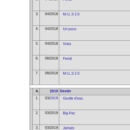
3.
04/2018
M.I.L.S 2.0
4.
04/2018
Un poco
5.
04/2018
Vrais
6.
08/2018
Fendi
7.
08/2018
M.I.L.S 2.0
4.
2019
Destin
1.
03/
2019
Goutte d'eau
2.
03/2019
Big Pac
3.
03/2019
Jamais