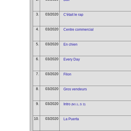
3.
03/2020
C'était le rap
4.
03/2020
Centre commercial
5.
03/2020
En chien
6.
03/2020
Every Day
7.
03/2020
Filon
8.
03/2020
Gros vendeurs
9.
03/2020
Intro
(M.I.L.S 3)
10.
03/2020
La Puerta