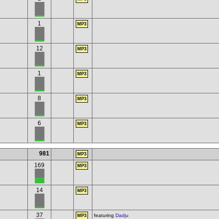
1
MP3
12
MP3
1
MP3
8
MP3
6
MP3
981
MP3
169
MP3
14
MP3
37
featuring
Dadju
MP3