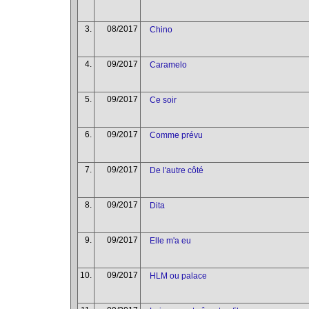
3.
08/2017
Chino
4.
09/2017
Caramelo
5.
09/2017
Ce soir
6.
09/2017
Comme prévu
7.
09/2017
De l'autre côté
8.
09/2017
Dita
9.
09/2017
Elle m'a eu
10.
09/2017
HLM ou palace