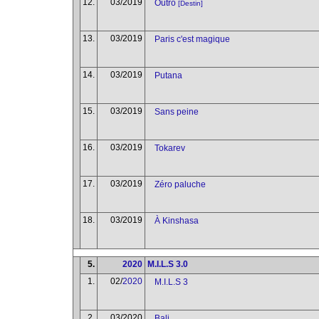
12.
03/2019
Outro
[Destin]
13.
03/2019
Paris c'est magique
14.
03/2019
Putana
15.
03/2019
Sans peine
16.
03/2019
Tokarev
17.
03/2019
Zéro paluche
18.
03/2019
À Kinshasa
5.
2020
M.I.L.S 3.0
1.
02/
2020
M.I.L.S 3
2.
03/2020
Bali