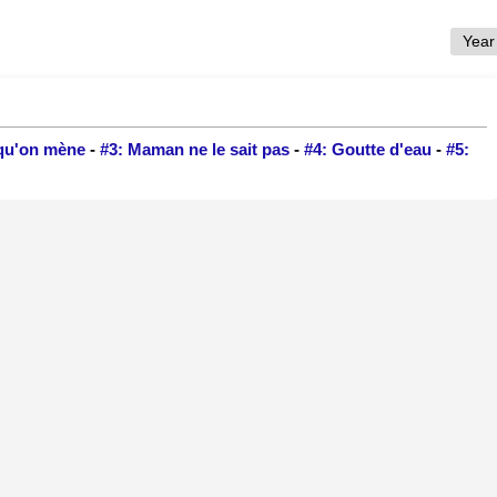
 qu'on mène
-
#3: Maman ne le sait pas
-
#4: Goutte d'eau
-
#5: