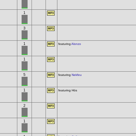
1
MP3
3
MP3
1
featuring
Alonzo
MP3
1
MP3
5
featuring
Nekfeu
MP3
1
featuring Hös
MP3
2
MP3
1
MP3