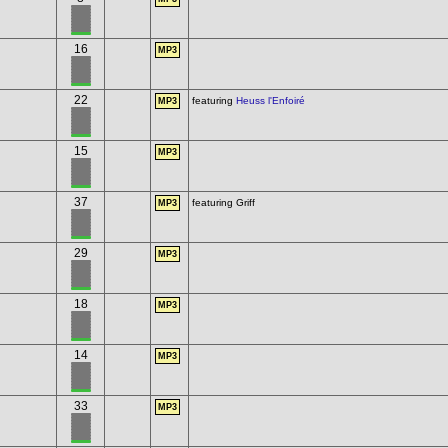
16
MP3
22
featuring
Heuss l'Enfoiré
MP3
15
MP3
37
featuring Griff
MP3
29
MP3
18
MP3
14
MP3
33
MP3