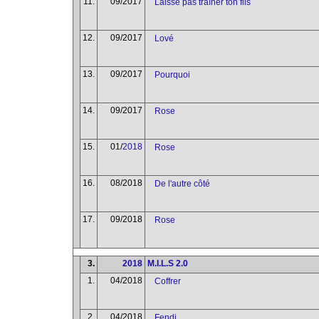
11.
09/2017
Laisse pas traîner ton fils
12.
09/2017
Lové
13.
09/2017
Pourquoi
14.
09/2017
Rose
15.
01/
2018
Rose
16.
08/2018
De l'autre côté
17.
09/2018
Rose
3.
2018
M.I.L.S 2.0
1.
04/2018
Coffrer
2.
04/2018
Fendi