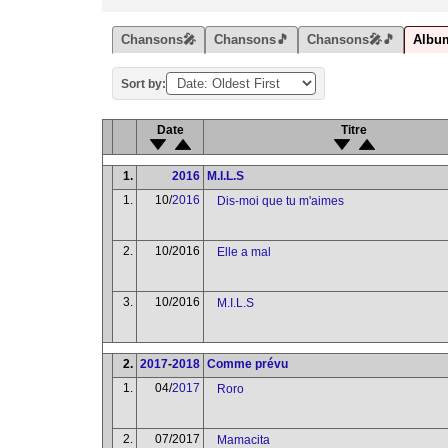
Chansons🎤
Chansons🎵
Chansons🎤🎵
Albu
Sort by:
Date
Titre
1.
2016
M.I.L.S
1.
10/
2016
Dis-moi que tu m'aimes
2.
10/2016
Elle a mal
3.
10/2016
M.I.L.S
2.
2017
-
2018
Comme prévu
1.
04/
2017
Roro
2.
07/2017
Mamacita