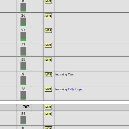
8
MP3
26
MP3
97
MP3
27
MP3
15
MP3
9
featuring Tito
MP3
28
featuring
Fally Ipupa
MP3
707
MP3
34
MP3
8
MP3