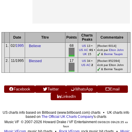
Charts
Date
Titre
Points
Commentaire
Peaks
1.
02/
1995
68
Believe
US
13 •
[Rocket 6014]
US AC
✫1
•
écrit par
Elton John
UK
15
&
Bernie Taupin
2.
11/1995
17
Blessed
US
34 •
[Rocket 852394]
US AC
2
écrit par Elton John
& Bernie Taupin
Facebook
Twitter
WhatsApp
Email
LinkedIn
US charts info based on Billboard (www.billboard.com) charts • UK charts info
based on
The Official UK Charts Company
's charts
Music VF © 2007-2026 Howard Drake / VF Entertainment
09/08/26 09h26:35 xx
faux
Music VF.com
, music hit charts •
Rock VF.com
, rock music hit charts •
Music