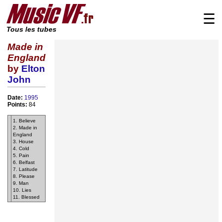
☰
Tous les tubes
Made in
England
by
Elton
John
Date:
1995
Points:
84
1. Believe
2. Made in
England
3. House
4. Cold
5. Pain
6. Belfast
7. Latitude
8. Please
9. Man
10. Lies
11. Blessed