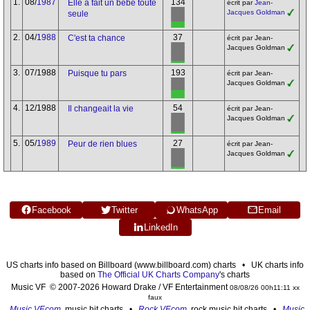
1.
08/
1987
134
Elle a fait un bébé toute
écrit par
Jean-
Jacques Goldman
seule
2.
04/
1988
37
C'est ta chance
écrit par Jean-
Jacques Goldman
3.
07/1988
193
Puisque tu pars
écrit par Jean-
Jacques Goldman
4.
12/1988
54
Il changeait la vie
écrit par Jean-
Jacques Goldman
5.
05/
1989
27
Peur de rien blues
écrit par Jean-
Jacques Goldman
Facebook
Twitter
WhatsApp
Email
LinkedIn
US charts info based on Billboard (www.billboard.com) charts • UK charts info
based on
The Official UK Charts Company
's charts
Music VF © 2007-2026 Howard Drake / VF Entertainment
08/08/26 00h11:11 xx
faux
Music VF.com
, music hit charts •
Rock VF.com
, rock music hit charts •
Music