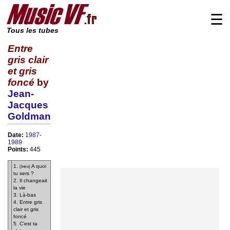
☰
Tous les tubes
Entre
gris clair
et gris
foncé
by
Jean-
Jacques
Goldman
Date:
1987
-
1989
Points:
445
1.
A quoi
(Intro)
tu sers ?
2. Il changeait
la vie
3. Là-bas
4. Entre gris
clair et gris
foncé
5. C'est ta