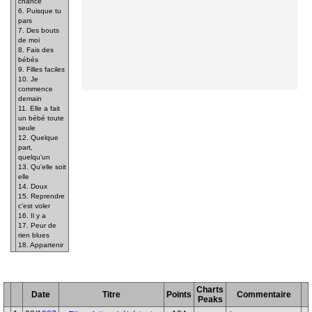
chance
6. Puisque tu
pars
7. Des bouts
de moi
8. Fais des
bébés
9. Filles faciles
10. Je
commence
demain
11. Elle a fait
un bébé toute
seule
12. Quelque
part,
quelqu'un
13. Qu'elle soit
elle
14. Doux
15. Reprendre
c'est voler
16. Il y a
17. Peur de
rien blues
18. Appartenir
Charts
Date
Titre
Points
Commentaire
Peaks