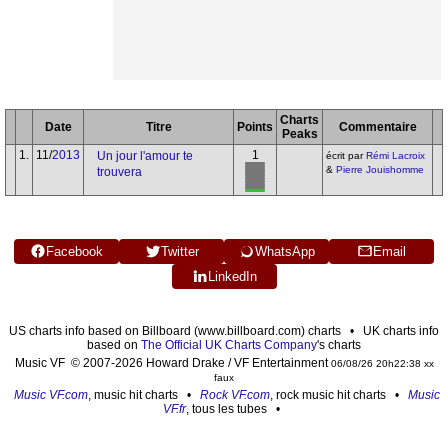
Charts
Date
Titre
Points
Commentaire
Peaks
1.
11/
2013
1
Un jour l'amour te
écrit par
Rémi Lacroix
&
Pierre Jouishomme
trouvera
Facebook
Twitter
WhatsApp
Email
LinkedIn
US charts info based on Billboard (www.billboard.com) charts • UK charts info
based on
The Official UK Charts Company
's charts
Music VF © 2007-2026 Howard Drake / VF Entertainment
06/08/26 20h22:38 xx
faux
Music VF.com
, music hit charts •
Rock VF.com
, rock music hit charts •
Music
VF.fr
, tous les tubes •