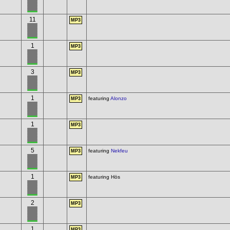
11
MP3
1
MP3
3
MP3
1
featuring
Alonzo
MP3
1
MP3
5
featuring
Nekfeu
MP3
1
featuring Hös
MP3
2
MP3
1
MP3