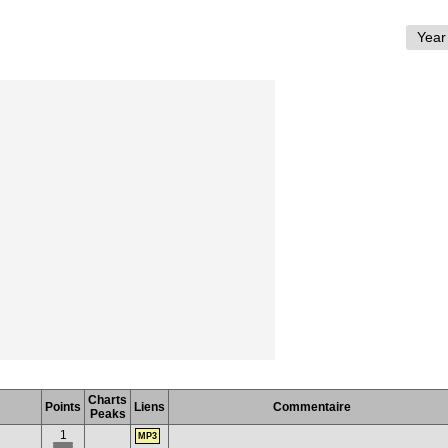
Charts
Points
Liens
Commentaire
Peaks
1
MP3