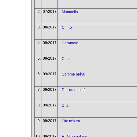
2.
07/2017
Mamacita
3.
08/2017
Chino
4.
09/2017
Caramelo
5.
09/2017
Ce soir
6.
09/2017
Comme prévu
7.
09/2017
De l'autre côté
8.
09/2017
Dita
9.
09/2017
Elle m'a eu
10.
09/2017
HLM ou palace