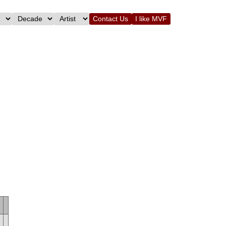
Contact Us
I like MVF