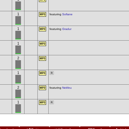
1
featuring
Sofiane
MP3
1
featuring
Gradur
MP3
1
MP3
2
MP3
1
R
MP3
2
featuring
Nekfeu
MP3
1
R
MP3