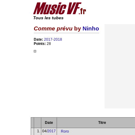
Tous les tubes
Comme prévu
by
Ninho
Date:
2017
-
2018
Points:
28
Date
Titre
1.
04/
2017
Roro