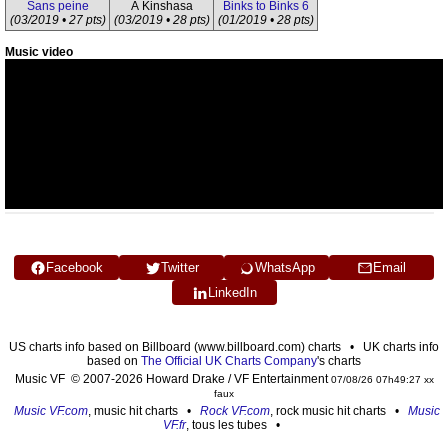
Sans peine
À Kinshasa
Binks to Binks 6
(03/2019 • 27 pts)
(03/2019 • 28 pts)
(01/2019 • 28 pts)
Music video
Facebook
Twitter
WhatsApp
Email
LinkedIn
US charts info based on Billboard (www.billboard.com) charts • UK charts info
based on
The Official UK Charts Company
's charts
Music VF © 2007-2026 Howard Drake / VF Entertainment
07/08/26 07h49:27 xx
faux
Music VF.com
, music hit charts •
Rock VF.com
, rock music hit charts •
Music
VF.fr
, tous les tubes •