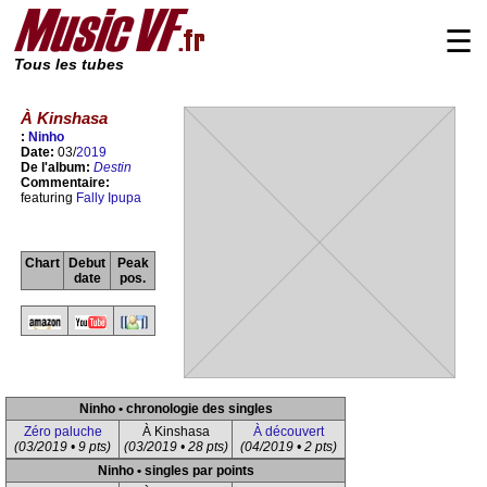
☰
Tous les tubes
À Kinshasa
:
Ninho
Date:
03/
2019
De l'album:
Destin
Commentaire:
featuring
Fally Ipupa
Chart
Debut
Peak
date
pos.
Ninho • chronologie des singles
Zéro paluche
À Kinshasa
À découvert
(03/2019 • 9 pts)
(03/2019 • 28 pts)
(04/2019 • 2 pts)
Ninho • singles par points