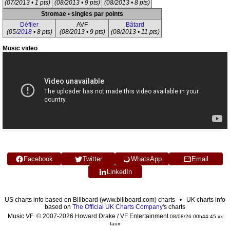
(07/2013 • 1 pts)
(08/2013 • 9 pts)
(08/2013 • 8 pts)
Stromae • singles par points
Défiler
AVF
Bâtard
(05/
2018
• 8 pts)
(08/2013 • 9 pts)
(08/2013 • 11 pts)
Music video
Facebook
Twitter
WhatsApp
Email
LinkedIn
US charts info based on Billboard (www.billboard.com) charts • UK charts info
based on
The Official UK Charts Company
's charts
Music VF © 2007-2026 Howard Drake / VF Entertainment
08/08/26 00h44:45 xx
faux