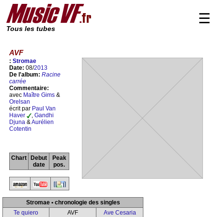
☰
Tous les tubes
AVF
:
Stromae
Date:
08/
2013
De l'album:
Racine
carrée
Commentaire:
avec
Maître Gims
&
Orelsan
écrit par
Paul Van
Haver
,
Gandhi
Djuna
&
Aurélien
Cotentin
Chart
Debut
Peak
date
pos.
Stromae • chronologie des singles
Te quiero
AVF
Ave Cesaria