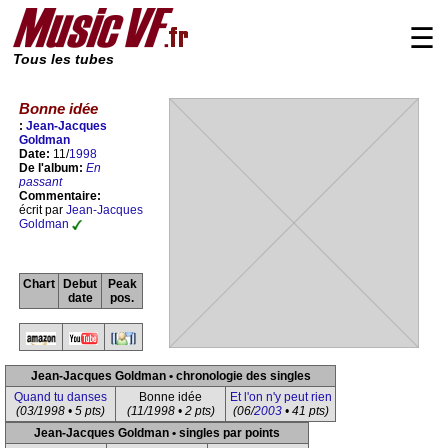
☰
Tous les tubes
Bonne idée
:
Jean-Jacques
Goldman
Date:
11/
1998
De l'album:
En
passant
Commentaire:
écrit par
Jean-Jacques
Goldman
Chart
Debut
Peak
date
pos.
Jean-Jacques Goldman • chronologie des singles
Quand tu danses
Bonne idée
Et l'on n'y peut rien
(03/1998 • 5 pts)
(11/1998 • 2 pts)
(06/
2003
• 41 pts)
Jean-Jacques Goldman • singles par points