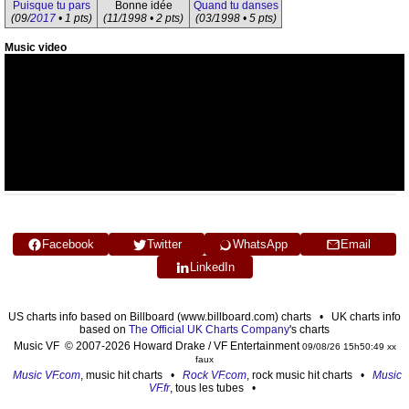
Puisque tu pars
Bonne idée
Quand tu danses
(09/
2017
• 1 pts)
(11/1998 • 2 pts)
(03/1998 • 5 pts)
Music video
Facebook
Twitter
WhatsApp
Email
LinkedIn
US charts info based on Billboard (www.billboard.com) charts • UK charts info
based on
The Official UK Charts Company
's charts
Music VF © 2007-2026 Howard Drake / VF Entertainment
09/08/26 15h50:49 xx
faux
Music VF.com
, music hit charts •
Rock VF.com
, rock music hit charts •
Music
VF.fr
, tous les tubes •