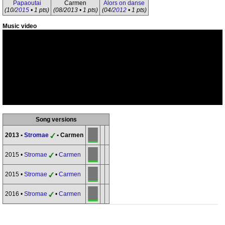
Papaoutai
Carmen
Alors on danse
(10/
2015
• 1 pts)
(08/2013 • 1 pts)
(04/
2012
• 1 pts)
Music video
Song versions
2013 •
Stromae
• Carmen
2015 •
Stromae
•
Carmen
2015 •
Stromae
•
Carmen
2016 •
Stromae
•
Carmen