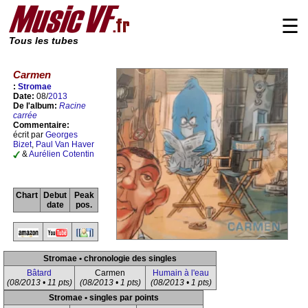
☰
Tous les tubes
Carmen
:
Stromae
Date:
08/
2013
De l'album:
Racine
carrée
Commentaire:
écrit par
Georges
Bizet
,
Paul Van Haver
&
Aurélien Cotentin
Chart
Debut
Peak
date
pos.
Stromae • chronologie des singles
Bâtard
Carmen
Humain à l'eau
(08/2013 • 11 pts)
(08/2013 • 1 pts)
(08/2013 • 1 pts)
Stromae • singles par points