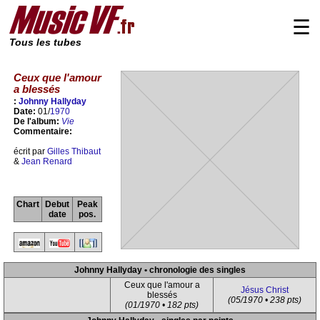
☰
Tous les tubes
Ceux que l'amour
a blessés
:
Johnny Hallyday
Date:
01/
1970
De l'album:
Vie
Commentaire:
écrit par
Gilles Thibaut
&
Jean Renard
Chart
Debut
Peak
date
pos.
Johnny Hallyday • chronologie des singles
Ceux que l'amour a
Jésus Christ
blessés
(05/1970 • 238 pts)
(01/1970 • 182 pts)