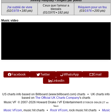
Johnny Hallyday • singles par points
Ceux que l'amour a
J'ai oublié de vivre
Réquiem pour un fou
blessés
(02/
1978
• 180 pts)
(03/
1976
• 200 pts)
(01/1970 • 182 pts)
Music video
Facebook
Twitter
WhatsApp
Email
LinkedIn
US charts info based on Billboard (www.billboard.com) charts • UK charts info
based on
The Official UK Charts Company
's charts
Music VF © 2007-2026 Howard Drake / VF Entertainment
07/08/26 06h28:27 xx
faux
Music VF.com
, music hit charts •
Rock VF.com
, rock music hit charts •
Music