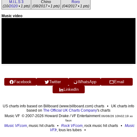
M.I.L.S 3
Chino
Roro
(10/
2020
• 1 pts)
(08/2017 • 1 pts)
(04/2017 • 1 pts)
Music video
Facebook
Twitter
WhatsApp
Email
LinkedIn
US charts info based on Billboard (www.billboard.com) charts • UK charts info
based on
The Official UK Charts Company
's charts
Music VF © 2007-2026 Howard Drake / VF Entertainment
06/08/26 10h02:19 xx
faux
Music VF.com
, music hit charts •
Rock VF.com
, rock music hit charts •
Music
VF.fr
, tous les tubes •