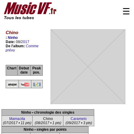
☰
Tous les tubes
Chino
:
Ninho
Date:
08/
2017
De l'album:
Comme
prévu
Chart
Debut
Peak
date
pos.
Ninho • chronologie des singles
Mamacita
Chino
Caramelo
(07/2017 • 11 pts)
(08/2017 • 1 pts)
(09/2017 • 3 pts)
Ninho • singles par points