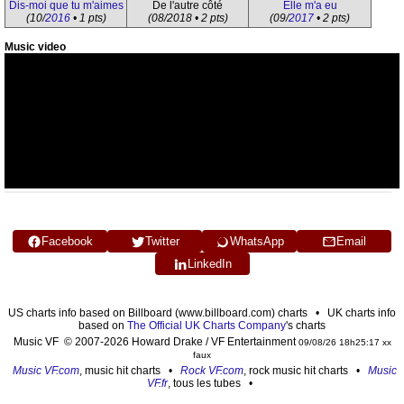
Dis-moi que tu m'aimes
De l'autre côté
Elle m'a eu
(10/
2016
• 1 pts)
(08/2018 • 2 pts)
(09/
2017
• 2 pts)
Music video
Facebook
Twitter
WhatsApp
Email
LinkedIn
US charts info based on Billboard (www.billboard.com) charts • UK charts info
based on
The Official UK Charts Company
's charts
Music VF © 2007-2026 Howard Drake / VF Entertainment
09/08/26 18h25:17 xx
faux
Music VF.com
, music hit charts •
Rock VF.com
, rock music hit charts •
Music
VF.fr
, tous les tubes •