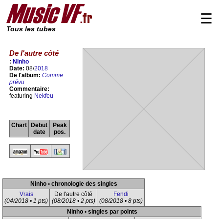
☰
Tous les tubes
De l'autre côté
:
Ninho
Date:
08/
2018
De l'album:
Comme
prévu
Commentaire:
featuring
Nekfeu
Chart
Debut
Peak
date
pos.
Ninho • chronologie des singles
Vrais
De l'autre côté
Fendi
(04/2018 • 1 pts)
(08/2018 • 2 pts)
(08/2018 • 8 pts)
Ninho • singles par points