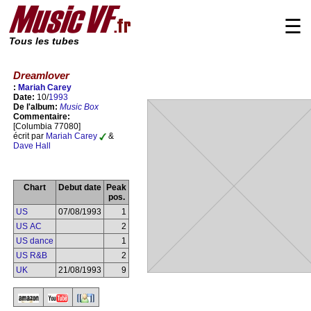
☰
Tous les tubes
Dreamlover
:
Mariah Carey
Date:
10/
1993
De l'album:
Music Box
Commentaire:
[Columbia 77080]
écrit par
Mariah Carey
&
Dave Hall
Chart
Debut date
Peak
pos.
US
07/08/1993
1
US AC
2
US dance
1
US R&B
2
UK
21/08/1993
9