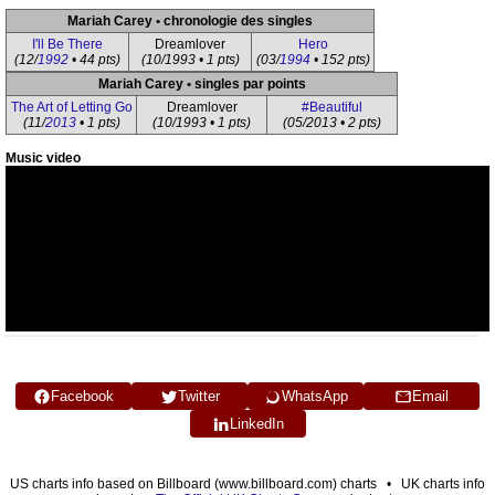
Mariah Carey • chronologie des singles
I'll Be There
Dreamlover
Hero
(12/
1992
• 44 pts)
(10/1993 • 1 pts)
(03/
1994
• 152 pts)
Mariah Carey • singles par points
The Art of Letting Go
Dreamlover
#Beautiful
(11/
2013
• 1 pts)
(10/1993 • 1 pts)
(05/2013 • 2 pts)
Music video
Facebook
Twitter
WhatsApp
Email
LinkedIn
US charts info based on Billboard (www.billboard.com) charts • UK charts info