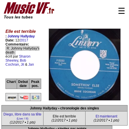
☰
Tous les tubes
Elle est terrible
:
Johnny Hallyday
Date:
12/
2017
Commentaire:
R: Johnny Hallyday's
death
écrit par
Sharon
Sheeley
,
Bob
Cochran
,
Jil
&
Jan
Chart
Debut
Peak
date
pos.
Johnny Hallyday • chronologie des singles
Diego, libre dans sa tête
Elle est terrible
Et maintenant
(Live / II)
(12/2017 • 1 pts)
(12/2017 • 1 pts)
(12/2017 • 1 pts)
Johnny Hallyday • singles par points