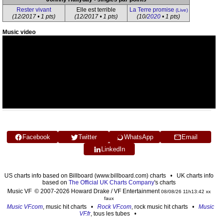
Rester vivant
Elle est terrible
La Terre promise
(Live)
(12/2017 • 1 pts)
(12/2017 • 1 pts)
(10/
2020
• 1 pts)
Music video
Facebook
Twitter
WhatsApp
Email
LinkedIn
US charts info based on Billboard (www.billboard.com) charts • UK charts info
based on
The Official UK Charts Company
's charts
Music VF © 2007-2026 Howard Drake / VF Entertainment
08/08/26 11h13:42 xx
faux
Music VF.com
, music hit charts •
Rock VF.com
, rock music hit charts •
Music
VF.fr
, tous les tubes •