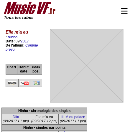
☰
Tous les tubes
Elle m'a eu
:
Ninho
Date:
09/
2017
De l'album:
Comme
prévu
Chart
Debut
Peak
date
pos.
Ninho • chronologie des singles
Dita
Elle m'a eu
HLM ou palace
(09/2017 • 1 pts)
(09/2017 • 2 pts)
(09/2017 • 1 pts)
Ninho • singles par points