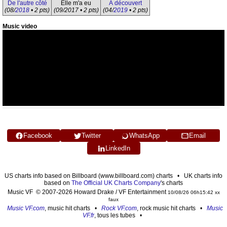
De l'autre côté
Elle m'a eu
À découvert
(08/
2018
• 2 pts)
(09/2017 • 2 pts)
(04/
2019
• 2 pts)
Music video
Facebook
Twitter
WhatsApp
Email
LinkedIn
US charts info based on Billboard (www.billboard.com) charts • UK charts info
based on
The Official UK Charts Company
's charts
Music VF © 2007-2026 Howard Drake / VF Entertainment
10/08/26 06h15:42 xx
faux
Music VF.com
, music hit charts •
Rock VF.com
, rock music hit charts •
Music
VF.fr
, tous les tubes •