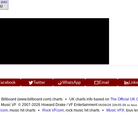
 pas
s)
Facebook
Twitter
WhatsApp
Email
Link
n Billboard (www.billboard.com) charts • UK charts info based on
The Official UK
Music VF © 2007-2026 Howard Drake / VF Entertainment
06/08/26 20h35:39 xx faux
F.com
, music hit charts •
Rock VF.com
, rock music hit charts •
Music VF.fr
, tous l