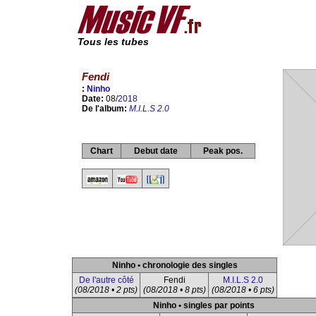
Tous les tubes
Fendi
:
Ninho
Date:
08/
2018
De l'album:
M.I.L.S 2.0
Chart
Debut date
Peak pos.
Ninho • chronologie des singles
De l'autre côté
Fendi
M.I.L.S 2.0
(08/2018 • 2 pts)
(08/2018 • 8 pts)
(08/2018 • 6 pts)
Ninho • singles par points