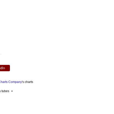
edIn
 Charts Company
's charts
es tubes •