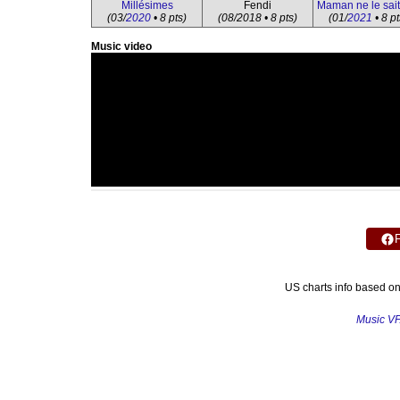
Millésimes
Fendi
Maman ne le sait
(03/
2020
• 8 pts)
(08/2018 • 8 pts)
(01/
2021
• 8 pt
Music video
US charts info based o
Music V