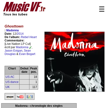
☰
Tous les tubes
Ghosttown
:
Madonna
Date:
12/
2014
De l'album:
Rebel Heart
Commentaire:
[Live Nation LP Cut]
écrit par
Madonna
,
Jason Evigan
,
Sean
Douglas
&
Evan Bogart
Chart
Debut
Peak
date
pos.
US AC
18
US dance
1
UK
117
Madonna • chronologie des singles