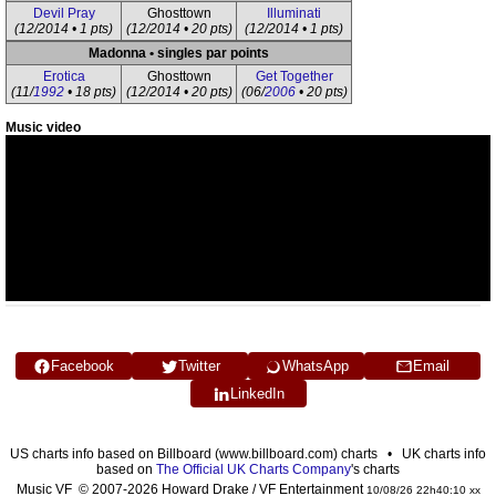
Devil Pray
Ghosttown
Illuminati
(12/2014 • 1 pts)
(12/2014 • 20 pts)
(12/2014 • 1 pts)
Madonna • singles par points
Erotica
Ghosttown
Get Together
(11/
1992
• 18 pts)
(12/2014 • 20 pts)
(06/
2006
• 20 pts)
Music video
Facebook
Twitter
WhatsApp
Email
LinkedIn
US charts info based on Billboard (www.billboard.com) charts • UK charts info
based on
The Official UK Charts Company
's charts
Music VF © 2007-2026 Howard Drake / VF Entertainment
10/08/26 22h40:10 xx