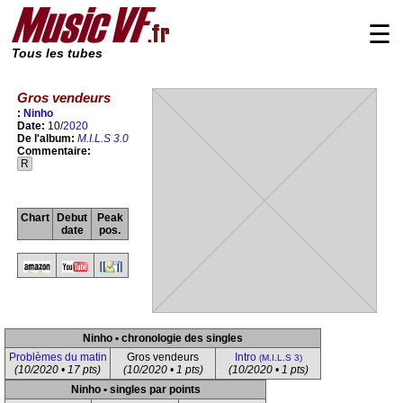
☰
Tous les tubes
Gros vendeurs
:
Ninho
Date:
10/
2020
De l'album:
M.I.L.S 3.0
Commentaire:
R
Chart
Debut
Peak
date
pos.
Ninho • chronologie des singles
Problèmes du matin
Gros vendeurs
Intro
(M.I.L.S 3)
(10/2020 • 17 pts)
(10/2020 • 1 pts)
(10/2020 • 1 pts)
Ninho • singles par points