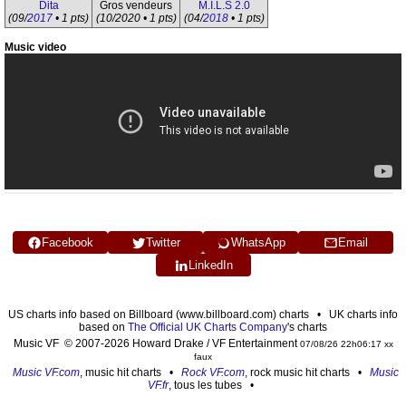
Dita
Gros vendeurs
M.I.L.S 2.0
(09/
2017
• 1 pts)
(10/2020 • 1 pts)
(04/
2018
• 1 pts)
Music video
Facebook
Twitter
WhatsApp
Email
LinkedIn
US charts info based on Billboard (www.billboard.com) charts • UK charts info
based on
The Official UK Charts Company
's charts
Music VF © 2007-2026 Howard Drake / VF Entertainment
07/08/26 22h06:17 xx
faux
Music VF.com
, music hit charts •
Rock VF.com
, rock music hit charts •
Music
VF.fr
, tous les tubes •