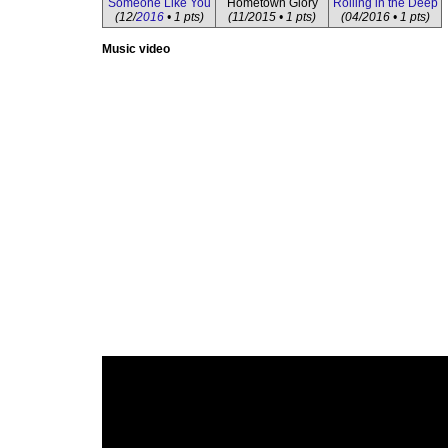
Someone Like You
Hometown Glory
Rolling in the Deep
(12/
2016
• 1 pts)
(11/2015 • 1 pts)
(04/2016 • 1 pts)
Music video