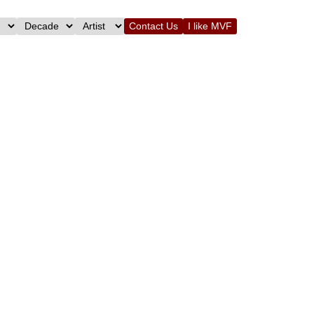
Contact Us
I like MVF