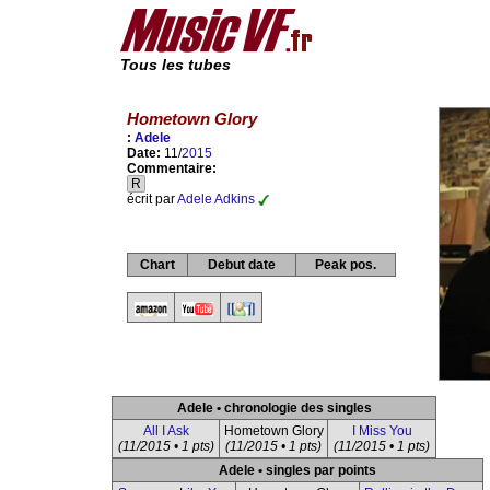
Tous les tubes
Hometown Glory
:
Adele
Date:
11/
2015
Commentaire:
R
écrit par
Adele Adkins
Chart
Debut date
Peak pos.
Adele • chronologie des singles
All I Ask
Hometown Glory
I Miss You
(11/2015 • 1 pts)
(11/2015 • 1 pts)
(11/2015 • 1 pts)
Adele • singles par points