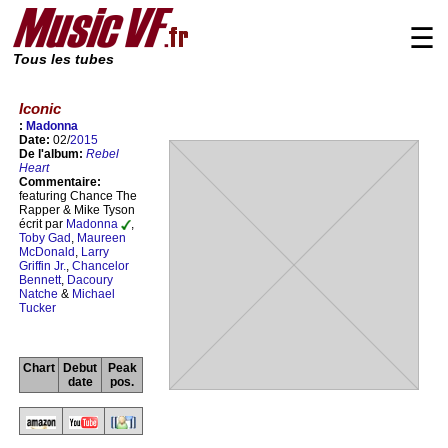
☰
Tous les tubes
Iconic
:
Madonna
Date:
02/
2015
De l'album:
Rebel
Heart
Commentaire:
featuring Chance The
Rapper & Mike Tyson
écrit par
Madonna
,
Toby Gad
,
Maureen
McDonald
,
Larry
Griffin Jr.
,
Chancelor
Bennett
,
Dacoury
Natche
&
Michael
Tucker
Chart
Debut
Peak
date
pos.