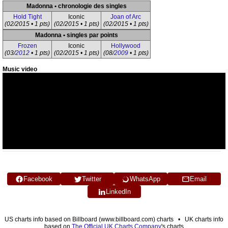
Madonna • chronologie des singles
Hold Tight
Iconic
Joan of Arc
(02/2015 • 1 pts)
(02/2015 • 1 pts)
(02/2015 • 1 pts)
Madonna • singles par points
Frozen
Iconic
Hollywood
(03/
2012
• 1 pts)
(02/2015 • 1 pts)
(08/
2009
• 1 pts)
Music video
Facebook
Twitter
WhatsApp
Email
LinkedIn
US charts info based on Billboard (www.billboard.com) charts • UK charts info
based on
The Official UK Charts Company
's charts