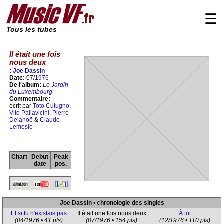
☰
Tous les tubes
Il était une fois
nous deux
:
Joe Dassin
Date:
07/
1976
De l'album:
Le Jardin
du Luxembourg
Commentaire:
écrit par
Toto Cutugno
,
Vito Pallavicini
,
Pierre
Delanoë
&
Claude
Lemesle
Chart
Debut
Peak
date
pos.
Joe Dassin • chronologie des singles
Et si tu n'existais pas
Il était une fois nous deux
À toi
(04/1976 • 41 pts)
(07/1976 • 154 pts)
(12/1976 • 110 pts)