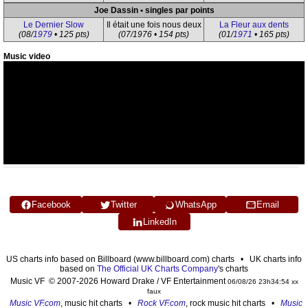
Joe Dassin • singles par points
Le Dernier Slow
Il était une fois nous deux
La Fleur aux dents
(08/
1979
• 125 pts)
(07/1976 • 154 pts)
(01/
1971
• 165 pts)
Music video
Facebook
Twitter
WhatsApp
Email
LinkedIn
US charts info based on Billboard (www.billboard.com) charts • UK charts info
based on
The Official UK Charts Company
's charts
Music VF © 2007-2026 Howard Drake / VF Entertainment
06/08/26 23h34:54 xx
faux
Music VF.com
, music hit charts •
Rock VF.com
, rock music hit charts •
Music