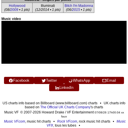
Hollywood
Illuminati
Bitch I'm Madonna
(08/
2009
• 1 pts)
(12/2014 • 1 pts)
(06/
2015
• 1 pts)
Music video
Facebook
Twitter
WhatsApp
Email
LinkedIn
US charts info based on Billboard (www.billboard.com) charts • UK charts info
based on
The Official UK Charts Company
's charts
Music VF © 2007-2026 Howard Drake / VF Entertainment
07/08/26 17h00:04 xx
faux
Music VF.com
, music hit charts •
Rock VF.com
, rock music hit charts •
Music
VF.fr
, tous les tubes •