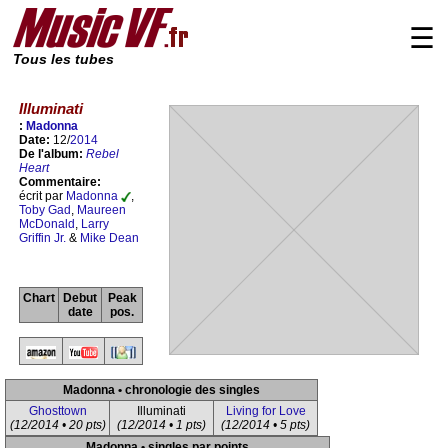
☰
Tous les tubes
Illuminati
:
Madonna
Date:
12/
2014
De l'album:
Rebel
Heart
Commentaire:
écrit par
Madonna
,
Toby Gad
,
Maureen
McDonald
,
Larry
Griffin Jr.
&
Mike Dean
Chart
Debut
Peak
date
pos.
Madonna • chronologie des singles
Ghosttown
Illuminati
Living for Love
(12/2014 • 20 pts)
(12/2014 • 1 pts)
(12/2014 • 5 pts)
Madonna • singles par points