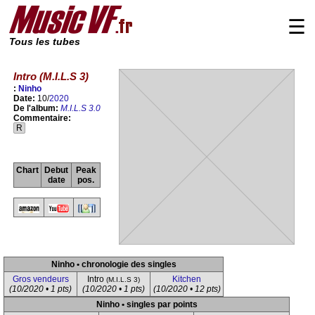
☰
Tous les tubes
Intro (M.I.L.S 3)
:
Ninho
Date:
10/
2020
De l'album:
M.I.L.S 3.0
Commentaire:
R
Chart
Debut
Peak
date
pos.
Ninho • chronologie des singles
Gros vendeurs
Intro
Kitchen
(M.I.L.S 3)
(10/2020 • 1 pts)
(10/2020 • 1 pts)
(10/2020 • 12 pts)
Ninho • singles par points