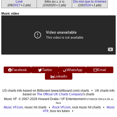
Lové
Intro
Dis-moi que tu m'aimes
(M.I.L.S 3)
(09/
2017
• 1 pts)
(10/2020 • 1 pts)
(10/
2016
• 1 pts)
Music video
Facebook
Twitter
WhatsApp
Email
LinkedIn
US charts info based on Billboard (www.billboard.com) charts • UK charts info
based on
The Official UK Charts Company
's charts
Music VF © 2007-2026 Howard Drake / VF Entertainment
07/08/26 05h13:28 xx
faux
Music VF.com
, music hit charts •
Rock VF.com
, rock music hit charts •
Music
VF.fr
, tous les tubes •