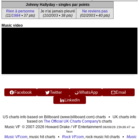
Johnny Hallyday • singles par points
Rien à personne
Je n'ai jamais pleuré
Ne reviens pas
(11/
1984
• 37 pts)
(10/2003 • 38 pts)
(02/2003 • 40 pts)
Music video
Facebook
Twitter
WhatsApp
Email
LinkedIn
US charts info based on Billboard (www.billboard.com) charts • UK charts info
based on
The Official UK Charts Company
's charts
Music VF © 2007-2026 Howard Drake / VF Entertainment
08/08/26 23h36:47 xx
faux
Music VF.com
, music hit charts •
Rock VF.com
, rock music hit charts •
Music