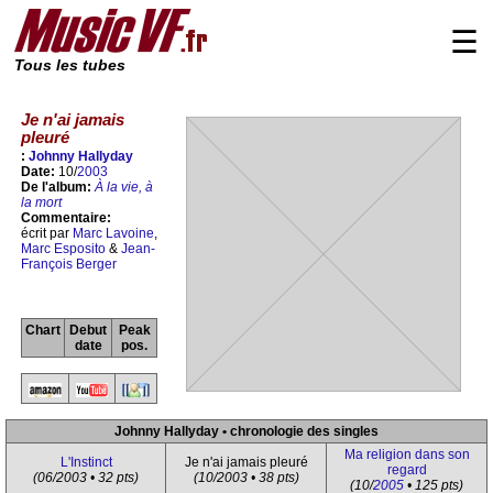
☰
Tous les tubes
Je n'ai jamais
pleuré
:
Johnny Hallyday
Date:
10/
2003
De l'album:
À la vie, à
la mort
Commentaire:
écrit par
Marc Lavoine
,
Marc Esposito
&
Jean-
François Berger
Chart
Debut
Peak
date
pos.
Johnny Hallyday • chronologie des singles
Ma religion dans son
L'Instinct
Je n'ai jamais pleuré
regard
(06/2003 • 32 pts)
(10/2003 • 38 pts)
(10/
2005
• 125 pts)