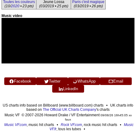
Toutes les couleurs
Jeune Lossa
Paris c'est magique
(10/
2020
• 23 pts)
(03/2019 • 25 pts)
(03/2019 • 26 pts)
Music video
Facebook
Twitter
WhatsApp
Email
LinkedIn
US charts info based on Billboard (www.billboard.com) charts • UK charts info
based on
The Official UK Charts Company
's charts
Music VF © 2007-2026 Howard Drake / VF Entertainment
09/08/26 16h45:05 xx
faux
Music VF.com
, music hit charts •
Rock VF.com
, rock music hit charts •
Music
VF.fr
, tous les tubes •