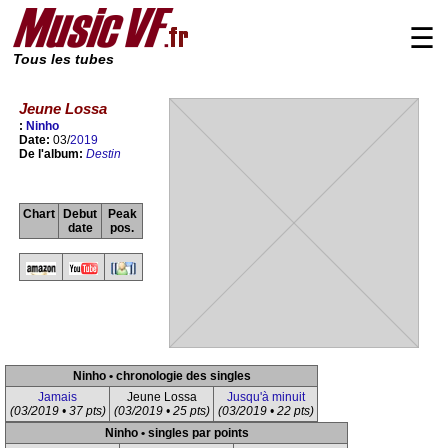
☰
Tous les tubes
Jeune Lossa
:
Ninho
Date:
03/
2019
De l'album:
Destin
Chart
Debut
Peak
date
pos.
Ninho • chronologie des singles
Jamais
Jeune Lossa
Jusqu'à minuit
(03/2019 • 37 pts)
(03/2019 • 25 pts)
(03/2019 • 22 pts)
Ninho • singles par points