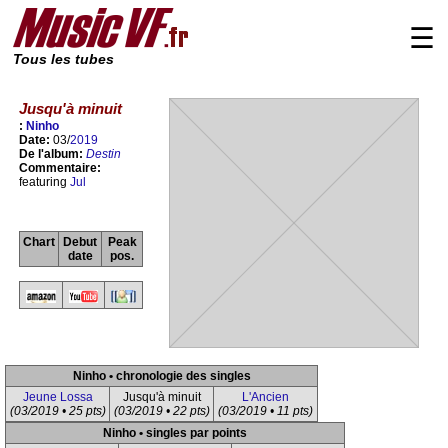
☰
Tous les tubes
Jusqu'à minuit
:
Ninho
Date:
03/
2019
De l'album:
Destin
Commentaire:
featuring
Jul
Chart
Debut
Peak
date
pos.
Ninho • chronologie des singles
Jeune Lossa
Jusqu'à minuit
L'Ancien
(03/2019 • 25 pts)
(03/2019 • 22 pts)
(03/2019 • 11 pts)
Ninho • singles par points