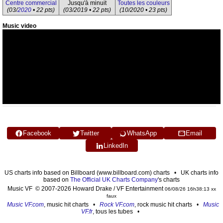
Centre commercial
Jusqu'à minuit
Toutes les couleurs
(03/
2020
• 22 pts)
(03/2019 • 22 pts)
(10/2020 • 23 pts)
Music video
Facebook
Twitter
WhatsApp
Email
LinkedIn
US charts info based on Billboard (www.billboard.com) charts • UK charts info
based on
The Official UK Charts Company
's charts
Music VF © 2007-2026 Howard Drake / VF Entertainment
06/08/26 16h38:13 xx
faux
Music VF.com
, music hit charts •
Rock VF.com
, rock music hit charts •
Music
VF.fr
, tous les tubes •