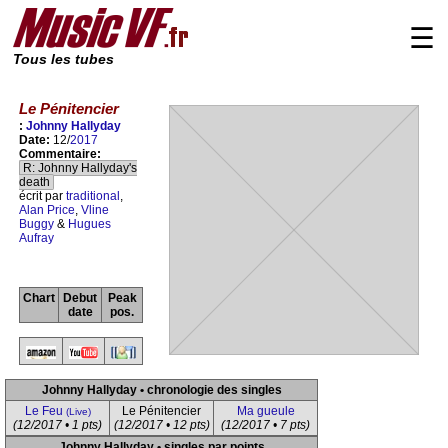
☰
Tous les tubes
Le Pénitencier
:
Johnny Hallyday
Date:
12/
2017
Commentaire:
R: Johnny Hallyday's
death
écrit par
traditional
,
Alan Price
,
Vline
Buggy
&
Hugues
Aufray
Chart
Debut
Peak
date
pos.
Johnny Hallyday • chronologie des singles
Le Feu
Le Pénitencier
Ma gueule
(Live)
(12/2017 • 1 pts)
(12/2017 • 12 pts)
(12/2017 • 7 pts)
Johnny Hallyday • singles par points