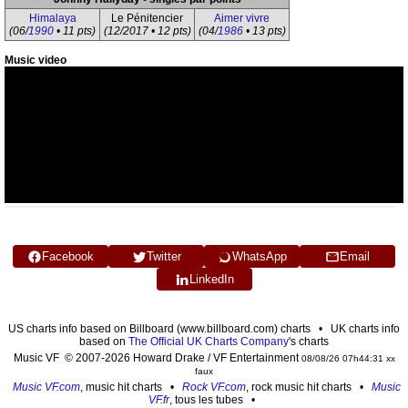
Himalaya
Le Pénitencier
Aimer vivre
(06/
1990
• 11 pts)
(12/2017 • 12 pts)
(04/
1986
• 13 pts)
Music video
Facebook
Twitter
WhatsApp
Email
LinkedIn
US charts info based on Billboard (www.billboard.com) charts • UK charts info
based on
The Official UK Charts Company
's charts
Music VF © 2007-2026 Howard Drake / VF Entertainment
08/08/26 07h44:31 xx
faux
Music VF.com
, music hit charts •
Rock VF.com
, rock music hit charts •
Music
VF.fr
, tous les tubes •