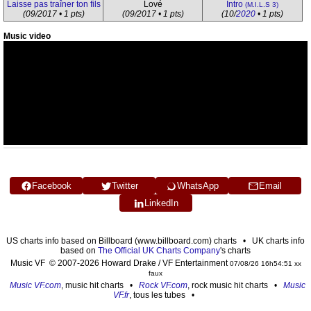
Laisse pas traîner ton fils
Lové
Intro
(M.I.L.S 3)
(09/2017 • 1 pts)
(09/2017 • 1 pts)
(10/
2020
• 1 pts)
Music video
Facebook
Twitter
WhatsApp
Email
LinkedIn
US charts info based on Billboard (www.billboard.com) charts • UK charts info
based on
The Official UK Charts Company
's charts
Music VF © 2007-2026 Howard Drake / VF Entertainment
07/08/26 16h54:51 xx
faux
Music VF.com
, music hit charts •
Rock VF.com
, rock music hit charts •
Music
VF.fr
, tous les tubes •