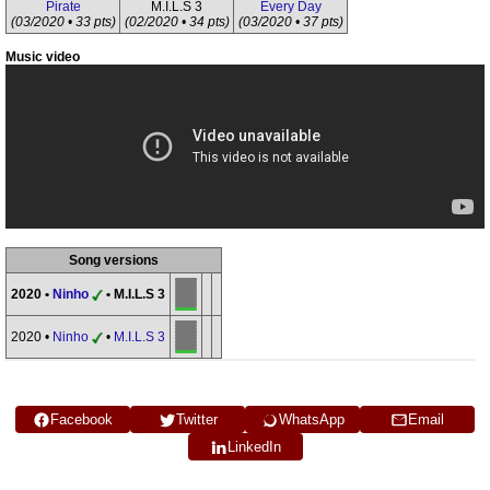
Pirate
M.I.L.S 3
Every Day
(03/2020 • 33 pts)
(02/2020 • 34 pts)
(03/2020 • 37 pts)
Music video
Song versions
2020 •
Ninho
• M.I.L.S 3
2020 •
Ninho
•
M.I.L.S 3
Facebook
Twitter
WhatsApp
Email
LinkedIn