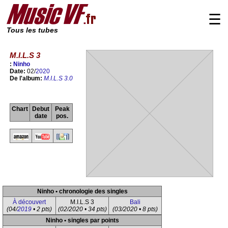
☰
Tous les tubes
M.I.L.S 3
:
Ninho
Date:
02/
2020
De l'album:
M.I.L.S 3.0
Chart
Debut
Peak
date
pos.
Ninho • chronologie des singles
À découvert
M.I.L.S 3
Bali
(04/
2019
• 2 pts)
(02/2020 • 34 pts)
(03/2020 • 8 pts)
Ninho • singles par points