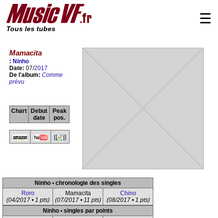
☰
Tous les tubes
Mamacita
:
Ninho
Date:
07/
2017
De l'album:
Comme
prévu
Chart
Debut
Peak
date
pos.
Ninho • chronologie des singles
Roro
Mamacita
Chino
(04/2017 • 1 pts)
(07/2017 • 11 pts)
(08/2017 • 1 pts)
Ninho • singles par points