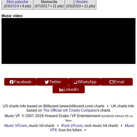
Zéro paluche
Mamacita
L'Ancien
(03/
2019
• 9 pts)
(07/2017 • 11 pts)
(03/2019 • 11 pts)
Music video
Facebook
Twitter
WhatsApp
Email
LinkedIn
US charts info based on Billboard (www.billboard.com) charts • UK charts info
based on
The Official UK Charts Company
's charts
Music VF © 2007-2026 Howard Drake / VF Entertainment
02/08/26 05h22:35 xx
faux
Music VF.com
, music hit charts •
Rock VF.com
, rock music hit charts •
Music
VF.fr
, tous les tubes •