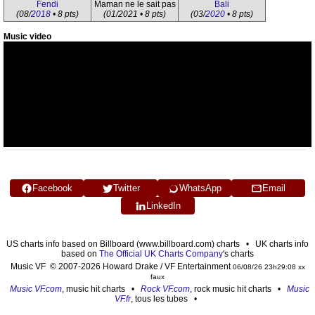
Fendi
Maman ne le sait pas
Bali
(08/
2018
• 8 pts)
(01/2021 • 8 pts)
(03/
2020
• 8 pts)
Music video
Facebook
Twitter
WhatsApp
Email
LinkedIn
US charts info based on Billboard (www.billboard.com) charts • UK charts info
based on
The Official UK Charts Company
's charts
Music VF © 2007-2026 Howard Drake / VF Entertainment
06/08/26 23h29:08 xx
faux
Music VF.com
, music hit charts •
Rock VF.com
, rock music hit charts •
Music
VF.fr
, tous les tubes •