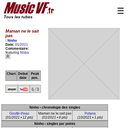
☰
Tous les tubes
Maman ne le sait
pas
:
Ninho
Date:
01/
2021
Commentaire:
featuring
Niska
R
Chart
Debut
Peak
date
pos.
Ninho • chronologie des singles
Goutte d'eau
Maman ne le sait pas
Putana
(01/2021 • 12 pts)
(01/2021 • 8 pts)
(10/2021 • 1 pts)
Ninho • singles par points