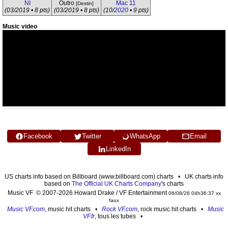
NI
Outro
Mac 11
[Destin]
(03/2019 • 8 pts)
(03/2019 • 8 pts)
(10/
2020
• 9 pts)
Music video
Facebook
Twitter
WhatsApp
Email
LinkedIn
US charts info based on Billboard (www.billboard.com) charts • UK charts info
based on
The Official UK Charts Company
's charts
Music VF © 2007-2026 Howard Drake / VF Entertainment
06/08/26 04h36:37 xx
faux
Music VF.com
, music hit charts •
Rock VF.com
, rock music hit charts •
Music
VF.fr
, tous les tubes •