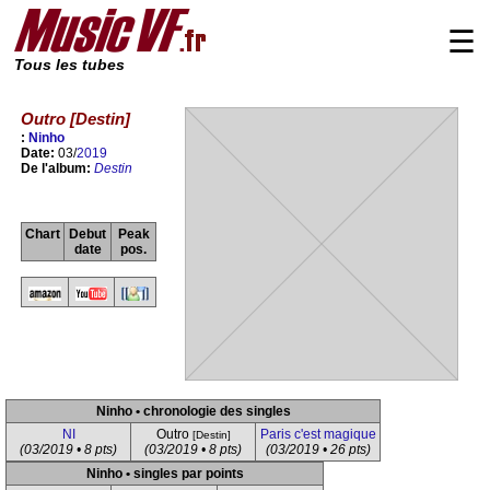
☰
Tous les tubes
Outro [Destin]
:
Ninho
Date:
03/
2019
De l'album:
Destin
Chart
Debut
Peak
date
pos.
Ninho • chronologie des singles
NI
Outro
Paris c'est magique
[Destin]
(03/2019 • 8 pts)
(03/2019 • 8 pts)
(03/2019 • 26 pts)
Ninho • singles par points