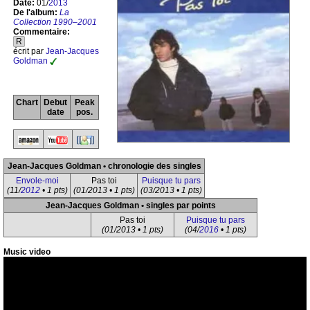
Date:
01/
2013
De l'album:
La
Collection 1990–2001
Commentaire:
R
écrit par
Jean-Jacques
Goldman
Chart
Debut
Peak
date
pos.
Jean-Jacques Goldman • chronologie des singles
Envole-moi
Pas toi
Puisque tu pars
(11/
2012
• 1 pts)
(01/2013 • 1 pts)
(03/2013 • 1 pts)
Jean-Jacques Goldman • singles par points
Pas toi
Puisque tu pars
(01/2013 • 1 pts)
(04/
2016
• 1 pts)
Music video