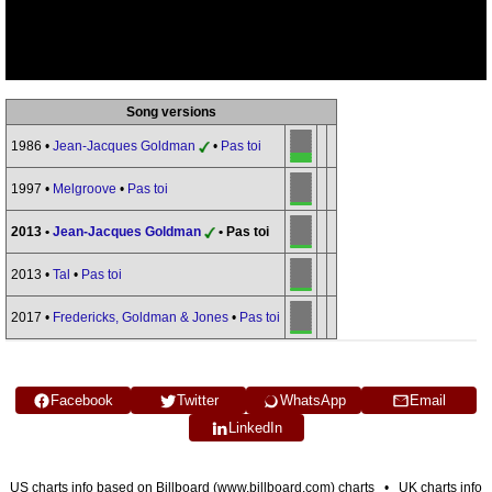
Song versions
1986 •
Jean-Jacques Goldman
•
Pas toi
1997 •
Melgroove
•
Pas toi
2013 •
Jean-Jacques Goldman
• Pas toi
2013 •
Tal
•
Pas toi
2017 •
Fredericks, Goldman & Jones
•
Pas toi
Facebook
Twitter
WhatsApp
Email
LinkedIn
US charts info based on Billboard (www.billboard.com) charts • UK charts info