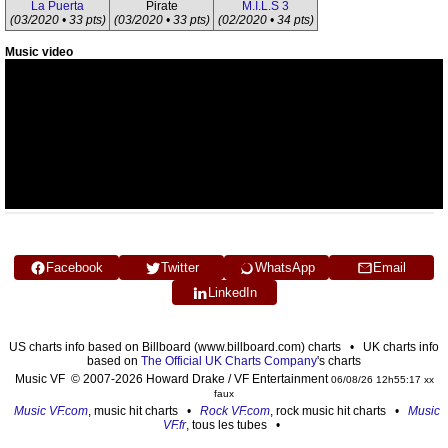
La Puerta
Pirate
M.I.L.S 3
(03/2020 • 33 pts)
(03/2020 • 33 pts)
(02/2020 • 34 pts)
Music video
Facebook
Twitter
WhatsApp
Email
LinkedIn
US charts info based on Billboard (www.billboard.com) charts • UK charts info
based on
The Official UK Charts Company
's charts
Music VF © 2007-2026 Howard Drake / VF Entertainment
06/08/26 12h55:17 xx
faux
Music VF.com
, music hit charts •
Rock VF.com
, rock music hit charts •
Music
VF.fr
, tous les tubes •