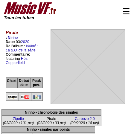
☰
Tous les tubes
Pirate
:
Ninho
Date:
03/
2020
De l'album:
Validé :
La B.O. de la série
Commentaire:
featuring
Hös
Copperfield
Chart
Debut
Peak
date
pos.
Ninho • chronologie des singles
Zipette
Pirate
Carbozo 2.0
(03/2020 • 101 pts)
(03/2020 • 33 pts)
(09/2020 • 18 pts)
Ninho • singles par points