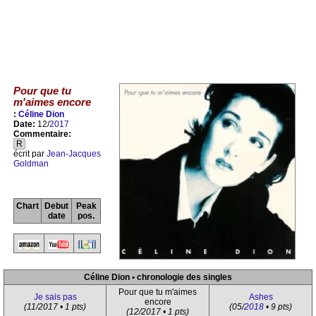
Pour que tu
m'aimes encore
:
Céline Dion
Date:
12/
2017
Commentaire:
R
écrit par
Jean-Jacques
Goldman
Chart
Debut
Peak
date
pos.
Céline Dion • chronologie des singles
Pour que tu m'aimes
Je sais pas
Ashes
encore
(11/2017 • 1 pts)
(05/
2018
• 9 pts)
(12/2017 • 1 pts)