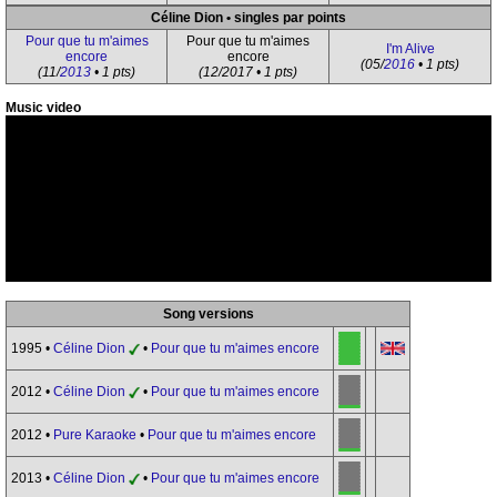
Céline Dion • singles par points
Pour que tu m'aimes
Pour que tu m'aimes
I'm Alive
encore
encore
(05/
2016
• 1 pts)
(11/
2013
• 1 pts)
(12/2017 • 1 pts)
Music video
Song versions
1995 •
Céline Dion
•
Pour que tu m'aimes encore
2012 •
Céline Dion
•
Pour que tu m'aimes encore
2012 •
Pure Karaoke
•
Pour que tu m'aimes encore
2013 •
Céline Dion
•
Pour que tu m'aimes encore