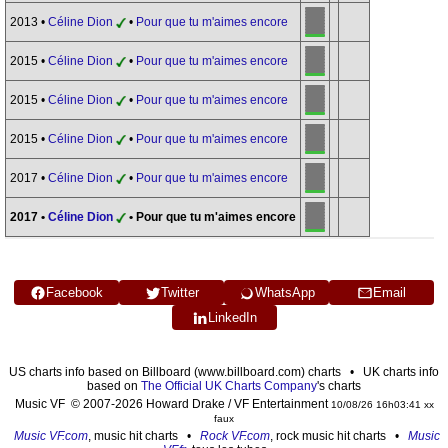
2013 •
Céline Dion
•
Pour que tu m'aimes encore
2015 •
Céline Dion
•
Pour que tu m'aimes encore
2015 •
Céline Dion
•
Pour que tu m'aimes encore
2015 •
Céline Dion
•
Pour que tu m'aimes encore
2017 •
Céline Dion
•
Pour que tu m'aimes encore
2017 •
Céline Dion
• Pour que tu m'aimes encore
Facebook
Twitter
WhatsApp
Email
LinkedIn
US charts info based on Billboard (www.billboard.com) charts • UK charts info
based on
The Official UK Charts Company
's charts
Music VF © 2007-2026 Howard Drake / VF Entertainment
10/08/26 16h03:41 xx
faux
Music VF.com
, music hit charts •
Rock VF.com
, rock music hit charts •
Music