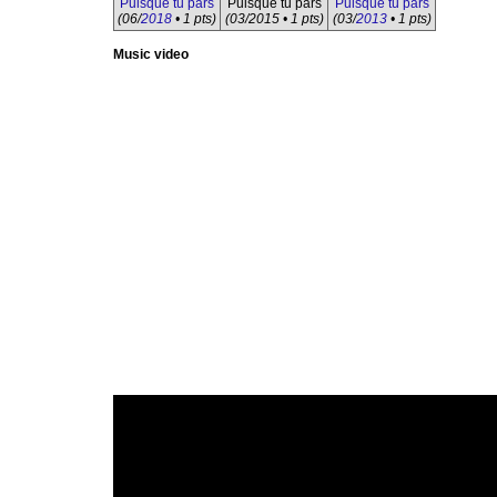
Puisque tu pars
Puisque tu pars
Puisque tu pars
(06/
2018
• 1 pts)
(03/2015 • 1 pts)
(03/
2013
• 1 pts)
Music video