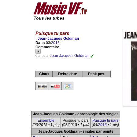
Tous les tubes
Puisque tu pars
:
Jean-Jacques Goldman
Date:
03/
2015
Commentaire:
R
écrit par
Jean-Jacques Goldman
Chart
Debut date
Peak pos.
Jean-Jacques Goldman • chronologie des singles
Ensemble
Puisque tu pars
Puisque tu pars
(03/2015 • 1 pts)
(03/2015 • 1 pts)
(04/
2016
• 1 pts)
Jean-Jacques Goldman • singles par points