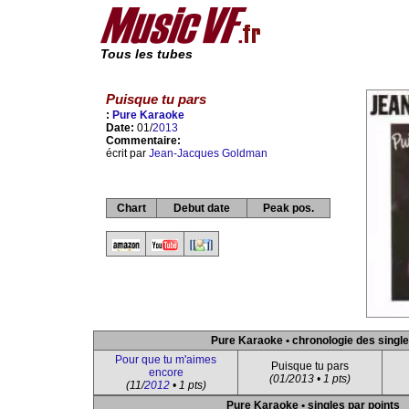
Tous les tubes
Puisque tu pars
:
Pure Karaoke
Date:
01/
2013
Commentaire:
écrit par
Jean-Jacques Goldman
Chart
Debut date
Peak pos.
Pure Karaoke • chronologie des singl
Pour que tu m'aimes
Puisque tu pars
encore
(01/2013 • 1 pts)
(11/
2012
• 1 pts)
Pure Karaoke • singles par points