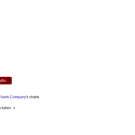
edIn
 Charts Company
's charts
es tubes •