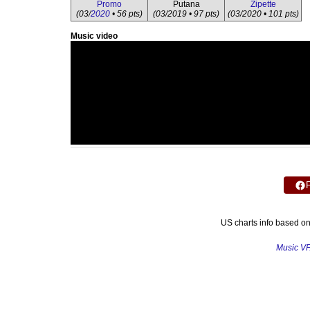
Promo
Putana
Zipette
(03/
2020
• 56 pts)
(03/2019 • 97 pts)
(03/2020 • 101 pts)
Music video
US charts info based o
Music V