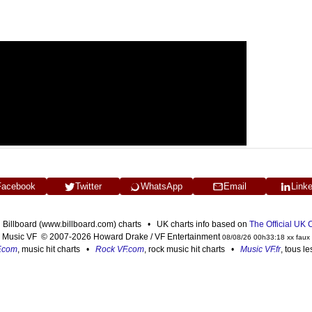
Facebook
Twitter
WhatsApp
Email
Link
n Billboard (www.billboard.com) charts • UK charts info based on
The Official UK
Music VF © 2007-2026 Howard Drake / VF Entertainment
08/08/26 00h33:18 xx faux
F.com
, music hit charts •
Rock VF.com
, rock music hit charts •
Music VF.fr
, tous l