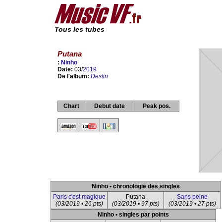
Tous les tubes
Putana
:
Ninho
Date:
03/
2019
De l'album:
Destin
Chart
Debut date
Peak pos.
Ninho • chronologie des singles
Paris c'est magique
Putana
Sans peine
(03/2019 • 26 pts)
(03/2019 • 97 pts)
(03/2019 • 27 pts)
Ninho • singles par points