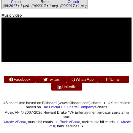
Chino
Roro
Ce soir
(08/2017 • 1 pts)
(04/2017 • 1 pts)
(09/2017 • 1 pts)
Music video
Facebook
Twitter
WhatsApp
Email
LinkedIn
US charts info based on Billboard (www.billboard.com) charts • UK charts info
based on
The Official UK Charts Company
's charts
Music VF © 2007-2026 Howard Drake / VF Entertainment
06/08/26 12h47:27 xx
faux
Music VF.com
, music hit charts •
Rock VF.com
, rock music hit charts •
Music
VF.fr
, tous les tubes •