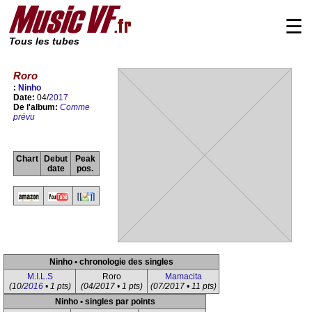
☰
Tous les tubes
Roro
:
Ninho
Date:
04/
2017
De l'album:
Comme
prévu
Chart
Debut
Peak
date
pos.
Ninho • chronologie des singles
M.I.L.S
Roro
Mamacita
(10/
2016
• 1 pts)
(04/2017 • 1 pts)
(07/2017 • 11 pts)
Ninho • singles par points