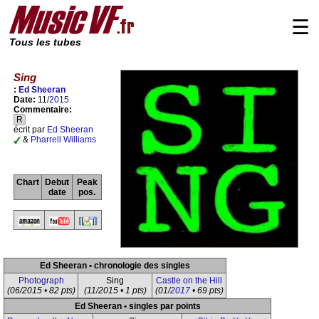
☰
Tous les tubes
Sing
:
Ed Sheeran
Date:
11/
2015
Commentaire:
R
écrit par
Ed Sheeran
&
Pharrell Williams
Chart
Debut
Peak
date
pos.
Ed Sheeran • chronologie des singles
Photograph
Sing
Castle on the Hill
(06/2015 • 82 pts)
(11/2015 • 1 pts)
(01/
2017
• 69 pts)
Ed Sheeran • singles par points