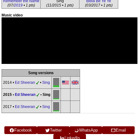
Remember the Name
Sing
Bibia Be Ye Ye
(07/
2019
• 1 pts)
(11/2015 • 1 pts)
(03/2017 • 1 pts)
Music video
Song versions
2014 •
Ed Sheeran
•
Sing
2015 •
Ed Sheeran
• Sing
2017 •
Ed Sheeran
•
Sing
Facebook
Twitter
WhatsApp
Email
LinkedIn