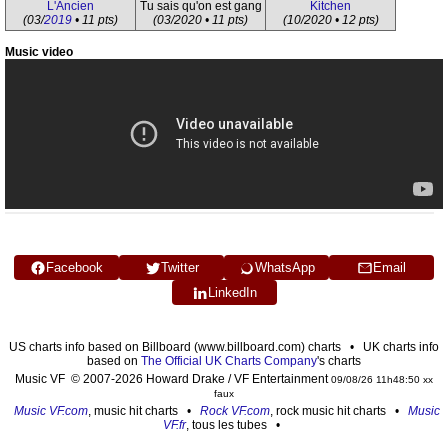
L'Ancien
Tu sais qu'on est gang
Kitchen
(03/
2019
• 11 pts)
(03/2020 • 11 pts)
(10/2020 • 12 pts)
Music video
Facebook
Twitter
WhatsApp
Email
LinkedIn
US charts info based on Billboard (www.billboard.com) charts • UK charts info
based on
The Official UK Charts Company
's charts
Music VF © 2007-2026 Howard Drake / VF Entertainment
09/08/26 11h48:50 xx
faux
Music VF.com
, music hit charts •
Rock VF.com
, rock music hit charts •
Music
VF.fr
, tous les tubes •