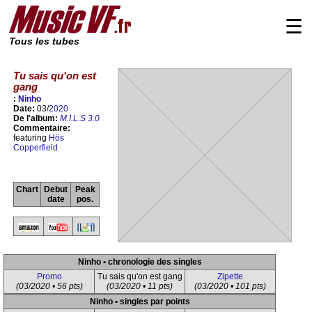
☰
Tous les tubes
Tu sais qu'on est
gang
:
Ninho
Date:
03/
2020
De l'album:
M.I.L.S 3.0
Commentaire:
featuring
Hös
Copperfield
Chart
Debut
Peak
date
pos.
Ninho • chronologie des singles
Promo
Tu sais qu'on est gang
Zipette
(03/2020 • 56 pts)
(03/2020 • 11 pts)
(03/2020 • 101 pts)
Ninho • singles par points