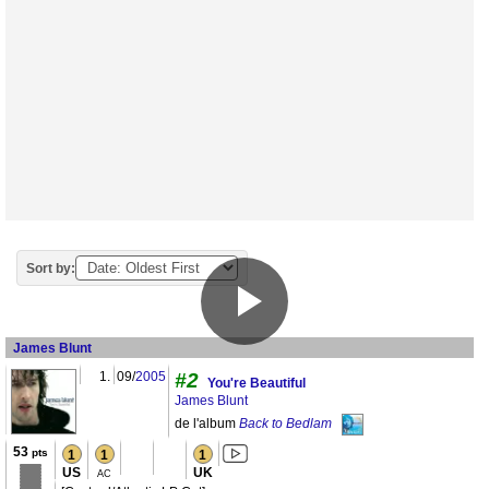
Sort by:
James Blunt
1.
09/
2005
#2
You're Beautiful
James Blunt
de l'album
Back to Bedlam
53
pts
1
1
1
US
UK
AC