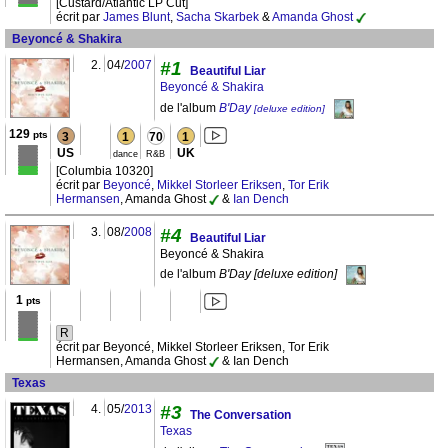
[Custard/Atlantic LP Cut]
écrit par
James Blunt
,
Sacha Skarbek
&
Amanda Ghost
Beyoncé & Shakira
2.
04/
2007
#1
Beautiful Liar
Beyoncé & Shakira
de l'album
B'Day
[deluxe edition]
129
pts
3
1
70
1
US
UK
dance
R&B
[Columbia 10320]
écrit par
Beyoncé
,
Mikkel Storleer Eriksen
,
Tor Erik
Hermansen
, Amanda Ghost
&
Ian Dench
3.
08/
2008
#4
Beautiful Liar
Beyoncé & Shakira
de l'album
B'Day [deluxe edition]
1
pts
R
écrit par Beyoncé, Mikkel Storleer Eriksen, Tor Erik
Hermansen, Amanda Ghost
& Ian Dench
Texas
4.
05/
2013
#3
The Conversation
Texas