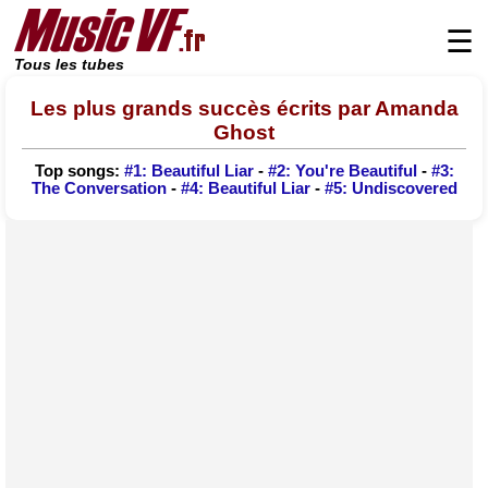
☰
Tous les tubes
Les plus grands succès écrits par Amanda
Ghost
Top songs:
#1: Beautiful Liar
-
#2: You're Beautiful
-
#3:
The Conversation
-
#4: Beautiful Liar
-
#5: Undiscovered