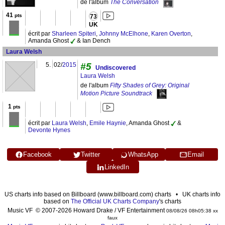
de l'album
The Conversation
41
pts
73
UK
écrit par
Sharleen Spiteri
,
Johnny McElhone
,
Karen Overton
,
Amanda Ghost
& Ian Dench
Laura Welsh
5.
02/
2015
#5
Undiscovered
Laura Welsh
de l'album
Fifty Shades of Grey: Original
Motion Picture Soundtrack
1
pts
écrit par
Laura Welsh
,
Emile Haynie
, Amanda Ghost
&
Devonte Hynes
Facebook
Twitter
WhatsApp
Email
LinkedIn
US charts info based on Billboard (www.billboard.com) charts • UK charts info
based on
The Official UK Charts Company
's charts
Music VF © 2007-2026 Howard Drake / VF Entertainment
08/08/26 08h05:38 xx
faux