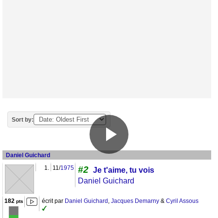
Sort by:
Daniel Guichard
1.
11/
1975
#2
Je t'aime, tu vois
Daniel Guichard
182
écrit par
Daniel Guichard
,
Jacques Demarny
&
Cyril Assous
pts