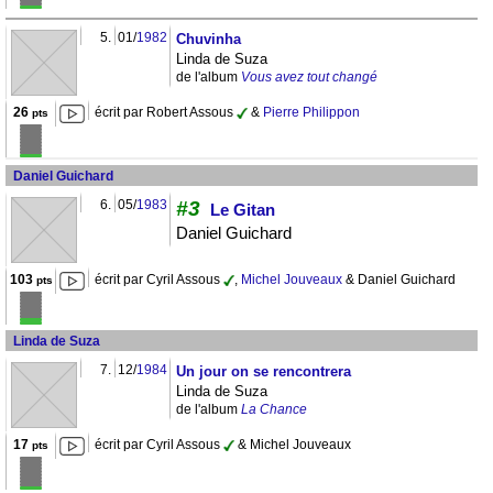
5.
01/
1982
Chuvinha
Linda de Suza
de l'album
Vous avez tout changé
26
écrit par Robert Assous
&
Pierre Philippon
pts
Daniel Guichard
6.
05/
1983
#3
Le Gitan
Daniel Guichard
103
écrit par Cyril Assous
,
Michel Jouveaux
& Daniel Guichard
pts
Linda de Suza
7.
12/
1984
Un jour on se rencontrera
Linda de Suza
de l'album
La Chance
17
écrit par Cyril Assous
& Michel Jouveaux
pts