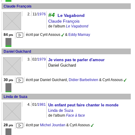
Claude François
#4
2.
11/
1976
Le Vagabond
Claude François
de l'album
Le Vagabond
84
écrit par Cyril Assous
&
Eddy Marnay
pts
Daniel Guichard
3.
02/
1979
Je viens pas te parler d'amour
Daniel Guichard
30
écrit par Daniel Guichard,
Didier Barbelivien
& Cyril Assous
pts
Linda de Suza
4.
01/
1981
Un enfant peut faire chanter le monde
Linda de Suza
de l'album
Face à face
28
écrit par
Michel Jourdan
& Cyril Assous
pts