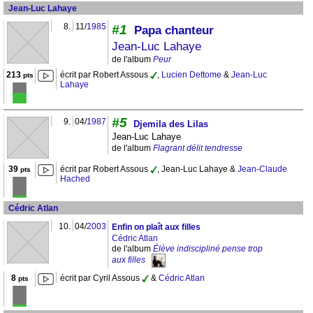
Jean-Luc Lahaye
8.
11/
1985
#1
Papa chanteur
Jean-Luc Lahaye
de l'album
Peur
213
écrit par Robert Assous
,
Lucien Dettome
&
Jean-Luc
pts
Lahaye
#5
9.
04/
1987
Djemila des Lilas
Jean-Luc Lahaye
de l'album
Flagrant délit tendresse
39
écrit par Robert Assous
, Jean-Luc Lahaye &
Jean-Claude
pts
Hached
Cédric Atlan
10.
04/
2003
Enfin on plaît aux filles
Cédric Atlan
de l'album
Élève indiscipliné pense trop
aux filles
8
écrit par Cyril Assous
&
Cédric Atlan
pts