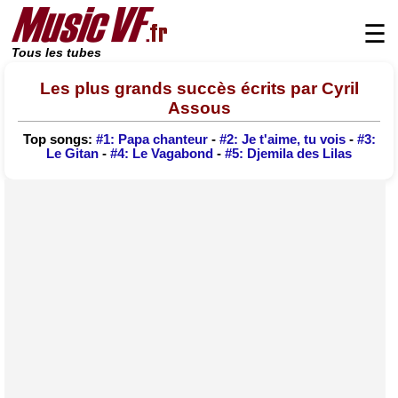
☰
Tous les tubes
Les plus grands succès écrits par Cyril
Assous
Top songs:
#1: Papa chanteur
-
#2: Je t'aime, tu vois
-
#3:
Le Gitan
-
#4: Le Vagabond
-
#5: Djemila des Lilas