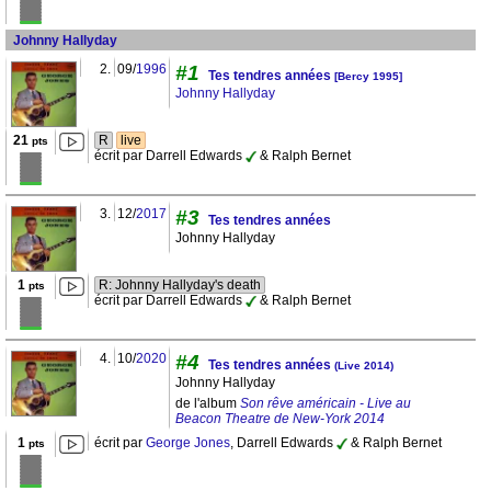
Johnny Hallyday
2.
09/
1996
#1
Tes tendres années
[Bercy 1995]
Johnny Hallyday
21
R
live
pts
écrit par Darrell Edwards
& Ralph Bernet
3.
12/
2017
#3
Tes tendres années
Johnny Hallyday
1
R: Johnny Hallyday's death
pts
écrit par Darrell Edwards
& Ralph Bernet
4.
10/
2020
#4
Tes tendres années
(Live 2014)
Johnny Hallyday
de l'album
Son rêve américain - Live au
Beacon Theatre de New-York 2014
1
écrit par
George Jones
, Darrell Edwards
& Ralph Bernet
pts