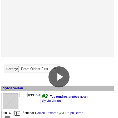
Sort by:
Sylvie Vartan
1.
09/
1993
#2
Tes tendres années
(Live)
Sylvie Vartan
18
écrit par
Darrell Edwards
&
Ralph Bernet
pts