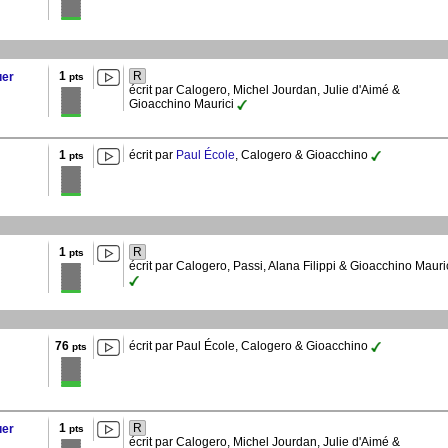
1
R
uer
pts
écrit par Calogero, Michel Jourdan, Julie d'Aimé &
Gioacchino Maurici
1
écrit par
Paul École
, Calogero & Gioacchino
pts
1
R
pts
écrit par Calogero, Passi, Alana Filippi & Gioacchino Mauri
76
écrit par Paul École, Calogero & Gioacchino
pts
1
R
uer
pts
écrit par Calogero, Michel Jourdan, Julie d'Aimé &