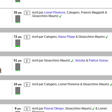
35
écrit par
Lionel Florence
, Calogero, Francis Maggiulli &
pts
Gioacchino Maurici
72
écrit par Calogero,
Alana Filippi
& Gioacchino Maurici
pts
51
écrit par Gioacchino Maurici
,
Volodia
&
Patrice Guirao
pts
10
écrit par Calogero, Lionel Florence & Gioacchino Maurici
pts
9
écrit par
Pascal Obispo
, Gioacchino Maurici
& Lionel
pts