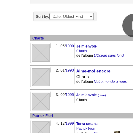
Sort by:
Charts
1.
05/
1990
Je m'envole
Charts
de l'album
L'Océan sans fond
2.
01/
1993
Aime-moi encore
Charts
de l'album
Notre monde à nous
3.
09/
1995
Je m'envole
(Live)
Charts
Patrick Fiori
4.
12/
1999
Terra umana
Patrick Fiori