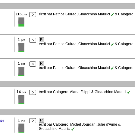
116
écrit par Patrice Guirao, Gioacchino Maurici
& Calogero
pts
1
R
pts
écrit par Patrice Guirao, Gioacchino Maurici
& Calogero
1
R
pts
écrit par Patrice Guirao, Gioacchino Maurici
& Calogero
14
écrit par Calogero, Alana Filippi & Gioacchino Maurici
pts
1
R
uer
pts
écrit par Calogero, Michel Jourdan, Julie d'Aimé &
Gioacchino Maurici