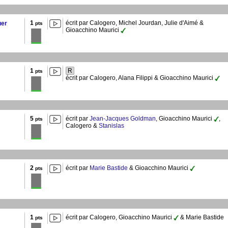
1
écrit par Calogero, Michel Jourdan, Julie d'Aimé &
uer
pts
Gioacchino Maurici
1
R
pts
écrit par Calogero, Alana Filippi & Gioacchino Maurici
5
écrit par
Jean-Jacques Goldman
, Gioacchino Maurici
,
pts
Calogero &
Stanislas
2
écrit par
Marie Bastide
& Gioacchino Maurici
pts
1
écrit par Calogero, Gioacchino Maurici
& Marie Bastide
pts