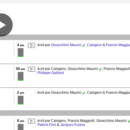
4
écrit par
Gioacchino Maurici
,
Calogero
&
Francis Maggiul
pts
50
écrit par Calogero, Gioacchino Maurici
, Francis Maggiull
pts
Philippe Gaillard
2
écrit par Gioacchino Maurici
, Calogero & Francis Maggiul
pts
8
écrit par Calogero, Francis Maggiulli, Gioacchino Maurici
pts
Patrick Fiori
&
Jacques Fusina