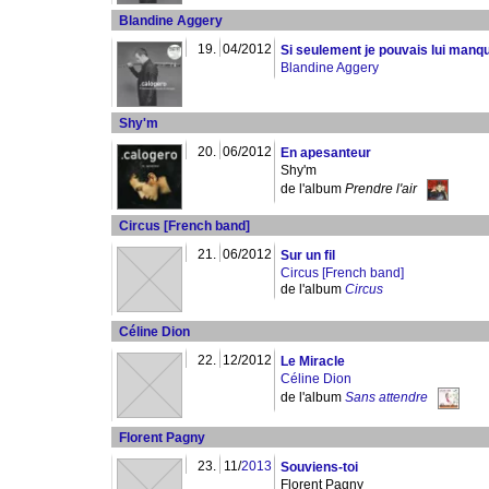
Blandine Aggery
19.
04/2012
Si seulement je pouvais lui manq
Blandine Aggery
Shy'm
20.
06/2012
En apesanteur
Shy'm
de l'album
Prendre l'air
Circus [French band]
21.
06/2012
Sur un fil
Circus [French band]
de l'album
Circus
Céline Dion
22.
12/2012
Le Miracle
Céline Dion
de l'album
Sans attendre
Florent Pagny
23.
11/
2013
Souviens-toi
Florent Pagny