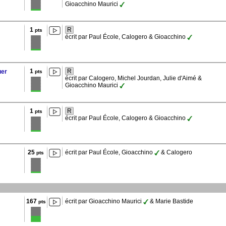
Gioacchino Maurici
1
R
pts
écrit par Paul École, Calogero & Gioacchino
1
R
uer
pts
écrit par Calogero, Michel Jourdan, Julie d'Aimé &
Gioacchino Maurici
1
R
pts
écrit par Paul École, Calogero & Gioacchino
25
écrit par Paul École, Gioacchino
& Calogero
pts
167
écrit par Gioacchino Maurici
& Marie Bastide
pts