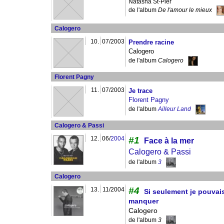
Natasha St-Pier
de l'album
De l'amour le mieux
Calogero
10.
07/2003
Prendre racine
Calogero
de l'album
Calogero
Florent Pagny
11.
07/2003
Je trace
Florent Pagny
de l'album
Ailleur Land
Calogero & Passi
12.
06/
2004
#1
Face à la mer
Calogero & Passi
de l'album
3
Calogero
#4
13.
11/2004
Si seulement je pouvais
manquer
Calogero
de l'album
3