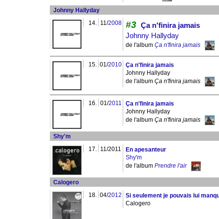
Johnny Hallyday
14.
11/
2008
#3
Ça n'finira jamais
Johnny Hallyday
de l'album
Ça n'finira jamais
15.
01/
2010
Ça n'finira jamais
Johnny Hallyday
de l'album
Ça n'finira jamais
16.
01/
2011
Ça n'finira jamais
Johnny Hallyday
de l'album
Ça n'finira jamais
Shy'm
17.
11/2011
En apesanteur
Shy'm
de l'album
Prendre l'air
Calogero
18.
04/
2012
Si seulement je pouvais lui manq
Calogero