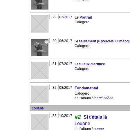
29.
03/
2017
Le Portrait
Calogero
30.
06/2017
Si seulement je pouvais lui manq
Calogero
31.
07/2017
Les Feux d'artifice
Calogero
32.
08/2017
Fondamental
Calogero
de l'album
Liberté chérie
Louane
33.
10/2017
#2
Si t'étais là
Louane
de l'album
Louane