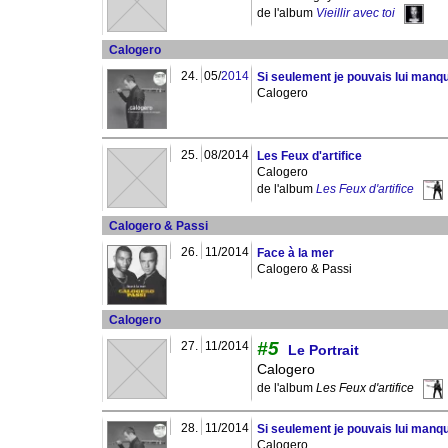
de l'album
Vieillir avec toi
Calogero
24.
05/
2014
Si seulement je pouvais lui manq
Calogero
25.
08/2014
Les Feux d'artifice
Calogero
de l'album
Les Feux d'artifice
Calogero & Passi
26.
11/2014
Face à la mer
Calogero & Passi
Calogero
#5
27.
11/2014
Le Portrait
Calogero
de l'album
Les Feux d'artifice
28.
11/2014
Si seulement je pouvais lui manq
Calogero