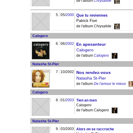
de l'album
Chrysalide
5.
05/
2000
Que tu reviennes
Patrick Fiori
de l'album
Chrysalide
Calogero
6.
06/
2002
En apesanteur
Calogero
de l'album
Calogero
Natasha St-Pier
7.
10/2002
Nos rendez-vous
Natasha St-Pier
de l'album
De l'amour le mieux
Calogero
8.
01/
2003
Tien an men
Calogero
de l'album
Calogero
Natasha St-Pier
9.
03/2003
Alors on se raccroche