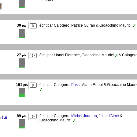
Florence
30
écrit par Calogero, Patrice Guirao & Gioacchino Maurici
pts
27
écrit par Lionel Florence, Gioacchino Maurici
& Caloger
pts
191
écrit par Calogero,
Passi
, Alana Filippi & Gioacchino Mauri
pts
89
écrit par Calogero,
Michel Jourdan
,
Julie d'Aimé
&
pts
 lui
Gioacchino Maurici