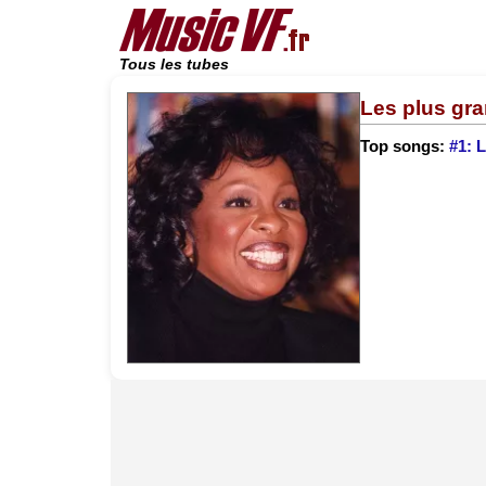
Tous les tubes
Les plus gr
Top songs:
#1: L