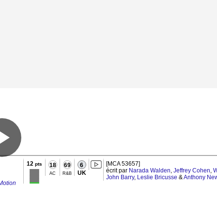
12
[MCA 53657]
pts
18
69
6
écrit par
Narada Walden
,
Jeffrey Cohen
,
W
UK
AC
R&B
John Barry
,
Leslie Bricusse
&
Anthony Ne
 Motion