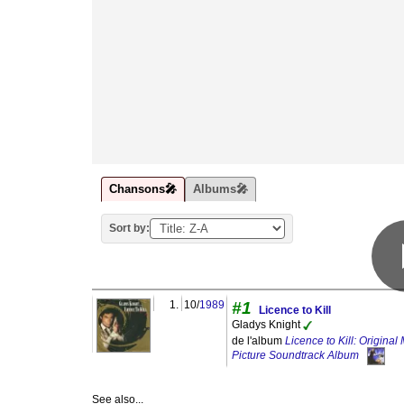
Chansons🎤
Albums🎤
Sort by:
1.
10/
1989
#1
Licence to Kill
Gladys Knight
de l'album
Licence to Kill: Original
Picture Soundtrack Album
See also...