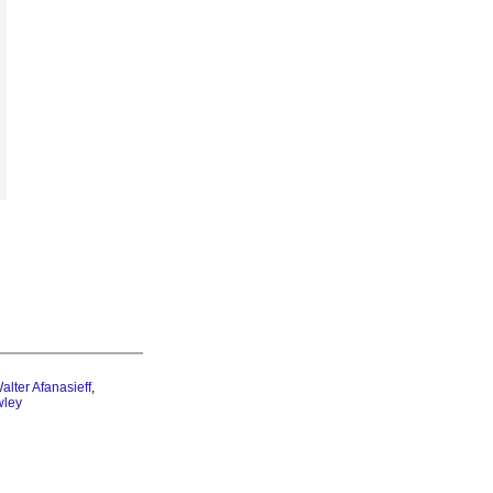
alter Afanasieff
,
wley