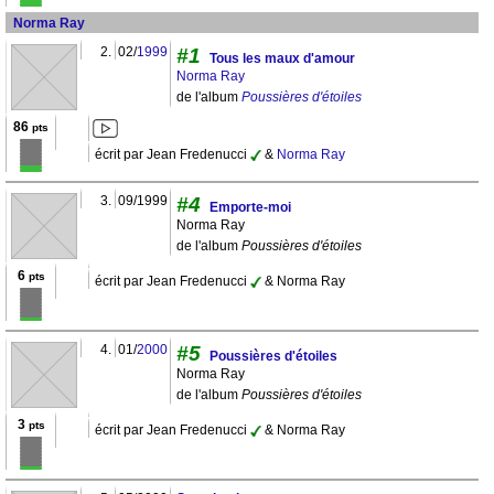
Norma Ray
2.
02/
1999
#1
Tous les maux d'amour
Norma Ray
de l'album
Poussières d'étoiles
86
pts
écrit par Jean Fredenucci
&
Norma Ray
3.
09/1999
#4
Emporte-moi
Norma Ray
de l'album
Poussières d'étoiles
6
pts
écrit par Jean Fredenucci
& Norma Ray
4.
01/
2000
#5
Poussières d'étoiles
Norma Ray
de l'album
Poussières d'étoiles
3
pts
écrit par Jean Fredenucci
& Norma Ray