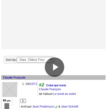
Sort by:
Claude François
1.
04/
1973
#2
Celui qui reste
Claude François
de l'album
Le lundi au soleil
86
pts
écrit par
Jean Fredenucci
&
Jean Schmitt