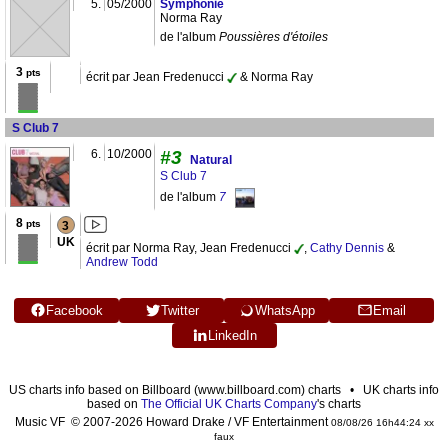
5.
05/2000
Symphonie
Norma Ray
de l'album
Poussières d'étoiles
3
pts
écrit par Jean Fredenucci
& Norma Ray
S Club 7
6.
10/2000
#3
Natural
S Club 7
de l'album
7
8
pts
3
UK
écrit par Norma Ray, Jean Fredenucci
,
Cathy Dennis
&
Andrew Todd
Facebook
Twitter
WhatsApp
Email
LinkedIn
US charts info based on Billboard (www.billboard.com) charts • UK charts info
based on
The Official UK Charts Company
's charts
Music VF © 2007-2026 Howard Drake / VF Entertainment
08/08/26 16h44:24 xx
faux