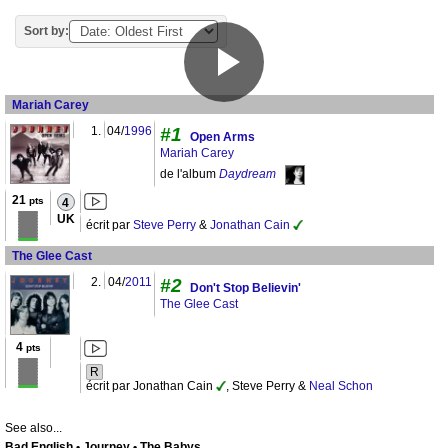
Sort by:
Mariah Carey
1.
04/
1996
#1
Open Arms
Mariah Carey
de l'album
Daydream
21
pts
4
UK
écrit par
Steve Perry
&
Jonathan Cain
The Glee Cast
2.
04/
2011
#2
Don't Stop Believin'
The Glee Cast
4
pts
R
écrit par Jonathan Cain
, Steve Perry &
Neal Schon
See also...
Bad English • Journey • The Babys