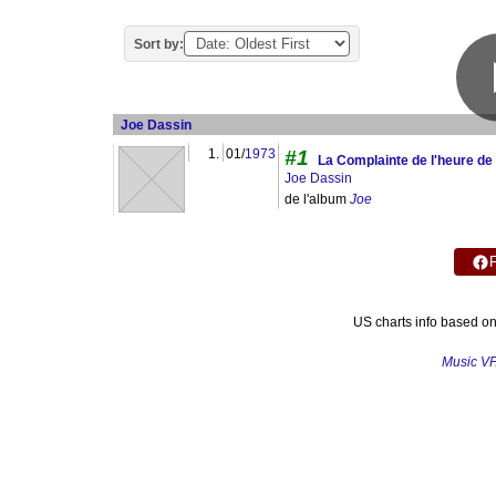
Sort by:
Joe Dassin
1.
01/
1973
#1
La Complainte de l'heure de
Joe Dassin
de l'album
Joe
US charts info based o
Music V