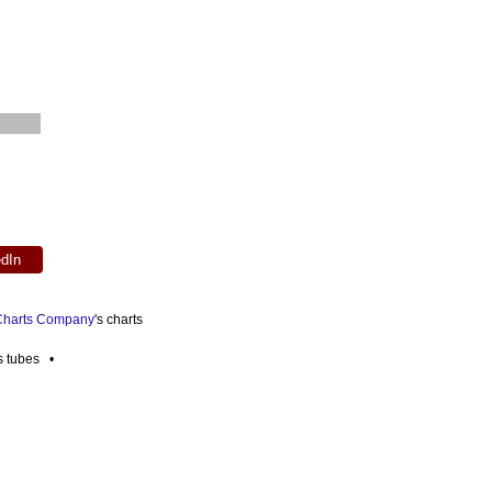
edIn
 Charts Company
's charts
es tubes •