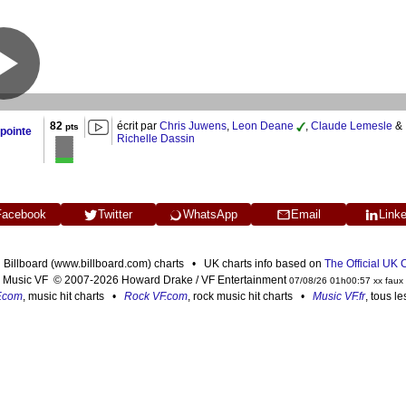
82
écrit par
Chris Juwens
,
Leon Deane
,
Claude Lemesle
&
pts
 pointe
Richelle Dassin
Facebook
Twitter
WhatsApp
Email
Link
n Billboard (www.billboard.com) charts • UK charts info based on
The Official UK
Music VF © 2007-2026 Howard Drake / VF Entertainment
07/08/26 01h00:57 xx faux
F.com
, music hit charts •
Rock VF.com
, rock music hit charts •
Music VF.fr
, tous l