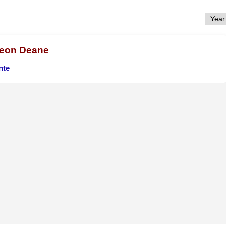
Leon Deane
nte